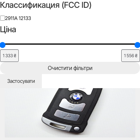
Классификация (FCC ID)
Класифікація
2911A 12133
(FCC
Ціна
ID)
Додати до списку бажань
Очистити фільтри
Застосувати