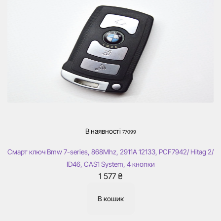
В наявності
77099
Смарт ключ Bmw 7-series, 868Mhz, 2911А 12133, PCF7942/ Hitag 2/
ID46, CAS1 System, 4 кнопки
1 577
₴
В кошик