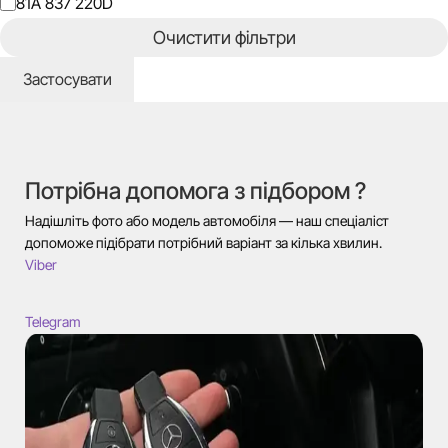
Класифікація
81A 837 220D
(FCC
Очистити фільтри
ID)
Застосувати
Потрібна допомога з підбором ?
Надішліть фото або модель автомобіля — наш спеціаліст
допоможе підібрати потрібний варіант за кілька хвилин.
Viber
Telegram