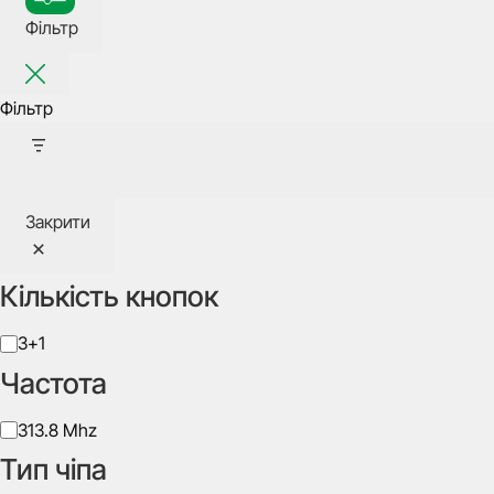
Фільтр
Фільтр
Закрити
Кількість кнопок
Кількість
3+1
кнопок
Частота
Частота
313.8 Mhz
Тип чіпа