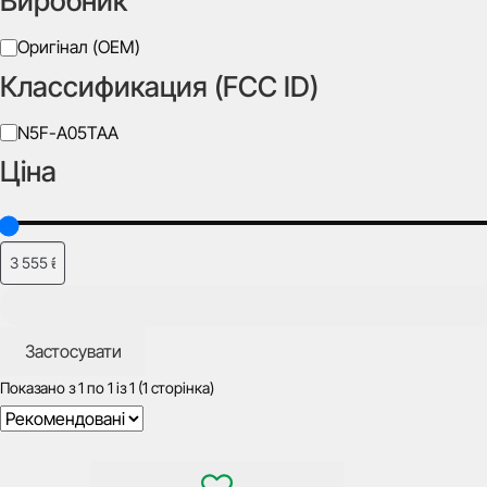
Виробник
Silca
Виробник
Оригінал (OEM)
Классификация (FCC ID)
Класифікація
N5F-A05TAA
(FCC
Ціна
ID)
Застосувати
Показано з
1
по
1
із
1
(1 сторінка)