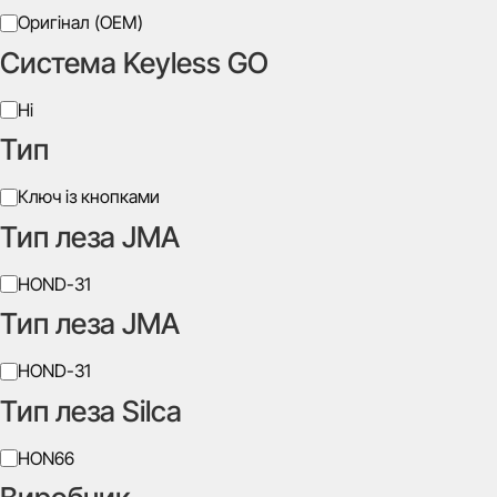
Виробник
Оригінал (OEM)
Система Keyless GO
Система
Ні
Keyless
Тип
GO
Тип
Ключ із кнопками
Тип леза JMA
Тип
HOND-31
леза
Тип леза JMA
JMA
Тип
HOND-31
леза
Тип леза Silca
JMA
Тип
HON66
леза