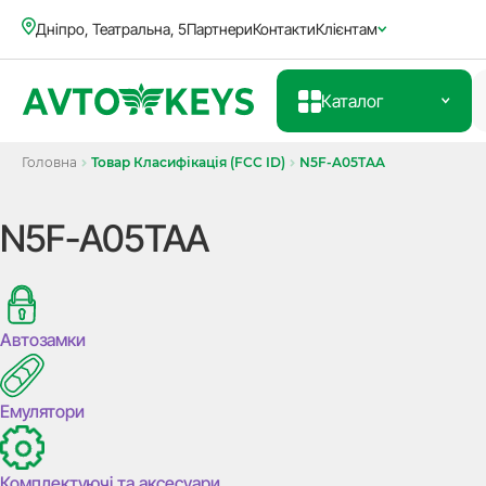
Дніпро, Театральна, 5
Партнери
Контакти
Клієнтам
Каталог
Головна
Товар Класифікація (FCC ID)
N5F-A05TAA
N5F-A05TAA
Автозамки
Емулятори
Комплектуючі та аксесуари