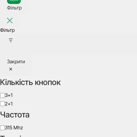
Фільтр
Фільтр
Закрити
Кількість кнопок
Кількість
3+1
кнопок
2+1
Частота
Частота
315 Mhz