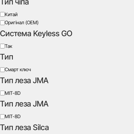
Тип чіпа
Виробник
Китай
Оригінал (OEM)
Система Keyless GO
Система
Так
Keyless
Тип
GO
Тип
Смарт ключ
Тип леза JMA
Тип
MIT-8D
леза
Тип леза JMA
JMA
Тип
MIT-8D
леза
Тип леза Silca
JMA