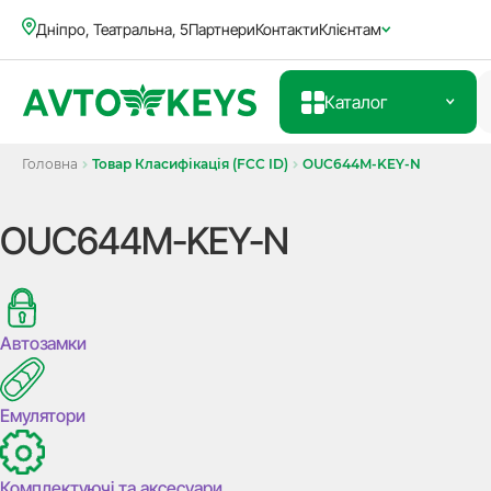
Дніпро, Театральна, 5
Партнери
Контакти
Клієнтам
Каталог
Головна
Товар Класифікація (FCC ID)
OUC644M-KEY-N
OUC644M-KEY-N
Автозамки
Емулятори
Комплектуючі та аксесуари