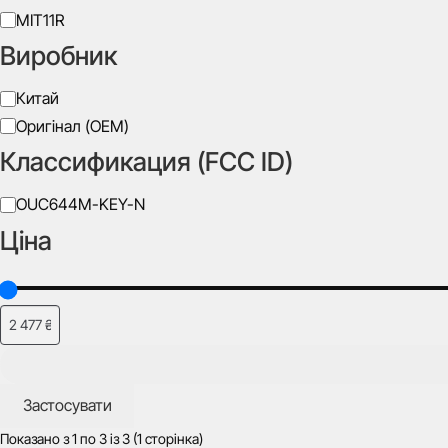
Тип
MIT11R
леза
Виробник
Silca
Виробник
Китай
Оригінал (OEM)
Классификация (FCC ID)
Класифікація
OUC644M-KEY-N
(FCC
Ціна
ID)
Застосувати
Показано з
1
по
3
із
3
(1 сторінка)