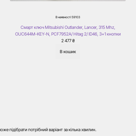
В наявності
59103
Смарт ключ Mitsubishi Outlander, Lancer, 315 Mhz,
OUC644M-KEY-N, PCF7952A/ Hitag 2/ ID46, 3+1 кнопки
2 477
₴
В кошик
же підібрати потрібний варіант за кілька хвилин.