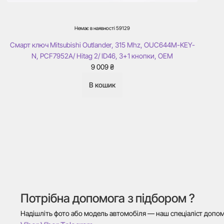
Немає в наявності
59129
Смарт ключ Mitsubishi Outlander, 315 Mhz, OUC644M-KEY-
N, PCF7952A/ Hitag 2/ ID46, 3+1 кнопки, ОЕМ
9 009
₴
В кошик
Потрібна допомога з підбором ?
Надішліть фото або модель автомобіля — наш спеціаліст допомо