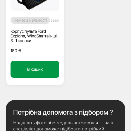
Немає в наявності
56607
Корпус пульта Ford
Explorer, WindStar та інші,
3+1 кнопки
180
₴
В кошик
Потрібна допомога з підбором ?
Надішліть фото або модель автомобіля — наш
спеціаліст допоможе підібрати потрібний