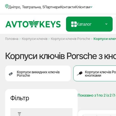
Дніпро, Театральна, 5
Партнери
Контакти
Клієнтам
Каталог
Головна
Корпуси ключів
Корпуси ключів Porsche
Корпуси ключ
Корпуси ключів Porsche з к
Корпуси викидних ключів
Корпуси ключів Po
Porsche
кнопками
Показано з
1
по
2
із
2
(1
Фільтр