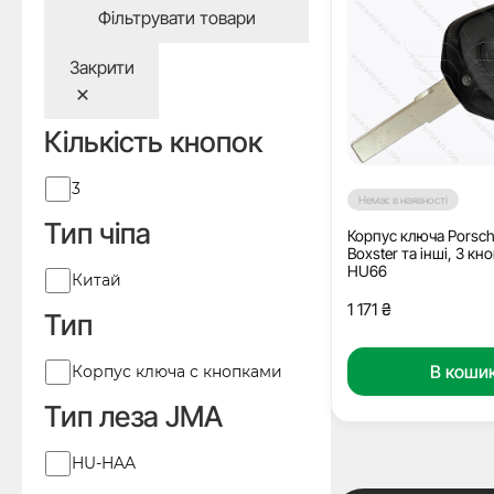
Фільтрувати товари
Закрити
Кількість кнопок
Кількість
3
Немає в наявності
кнопок
Тип чіпа
Корпус ключа Porsche
Boxster та інші, 3 кн
HU66
Виробник
Китай
1 171
₴
Тип
Тип
В коши
Корпус ключа с кнопками
Тип леза JMA
Тип
HU-HAA
леза