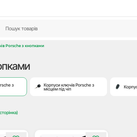
ів Porsche з кнопками
нопками
rsche з
Корпуси ключів Porsche з
Корпус
місцем під чіп
 сторінка)