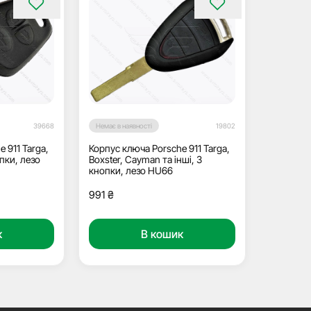
39668
Немає в наявності
19802
 911 Targa,
Корпус ключа Porsche 911 Targa,
опки, лезо
Boxster, Cayman та інші, 3
кнопки, лезо HU66
991
₴
к
В кошик