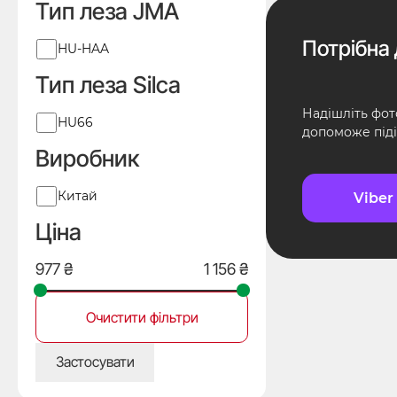
Тип леза JMA
JMA
Потрібна 
Тип
HU-HAA
леза
Тип леза Silca
JMA
Надішліть фот
Тип
HU66
допоможе піді
леза
Виробник
Silca
Виробник
Китай
Viber
Ціна
Очистити фільтри
Застосувати