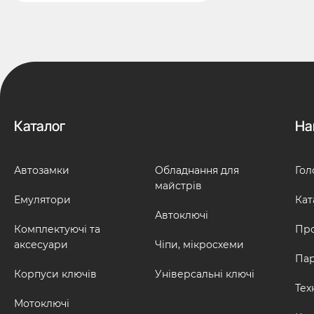
Каталог
На
Автозамки
Обладнання для
Гол
майстрів
Емулятори
Кат
Автоключі
Комплектуючі та
Про
аксесуари
Чіпи, мікросхеми
Па
Корпуси ключів
Універсальні ключі
Тех
Мотоключі