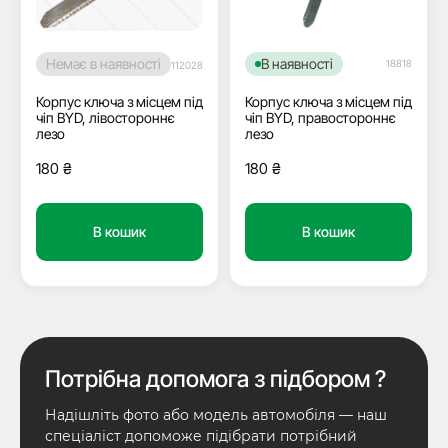
Немає в наявності
В наявності
18818
112028
Корпус ключа з місцем під
Корпус ключа з місцем під
чіп BYD, лівостороннє
чіп BYD, правостороннє
лезо
лезо
180
₴
180
₴
В кошик
В кошик
Потрібна допомога з підбором ?
Надішліть фото або модель автомобіля — наш
спеціаліст допоможе підібрати потрібний