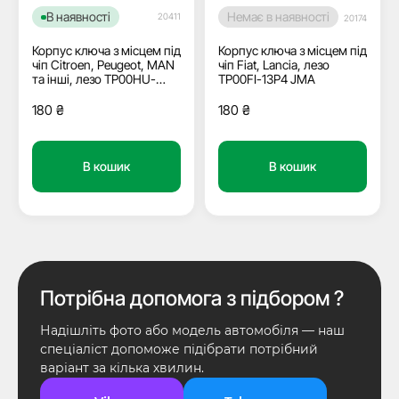
В наявності
Немає в наявності
20411
20174
Корпус ключа з місцем під
Корпус ключа з місцем під
чіп Citroen, Peugeot, MAN
чіп Fiat, Lancia, лезо
та інші, лезо TP00HU-
TP00FI-13P4 JMA
HCAP JMA
180
₴
180
₴
В кошик
В кошик
Потрібна допомога з підбором ?
Надішліть фото або модель автомобіля — наш
спеціаліст допоможе підібрати потрібний
варіант за кілька хвилин.