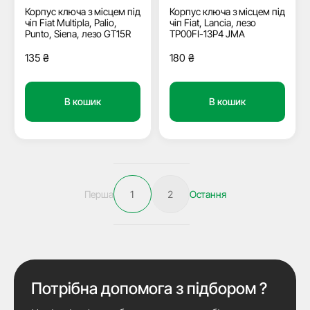
Корпус ключа з місцем під
Корпус ключа з місцем під
чіп Fiat Multipla, Palio,
чіп Fiat, Lancia, лезо
Punto, Siena, лезо GT15R
TP00FI-13P4 JMA
135
₴
180
₴
В кошик
В кошик
Перша
1
2
Остання
Потрібна допомога з підбором ?