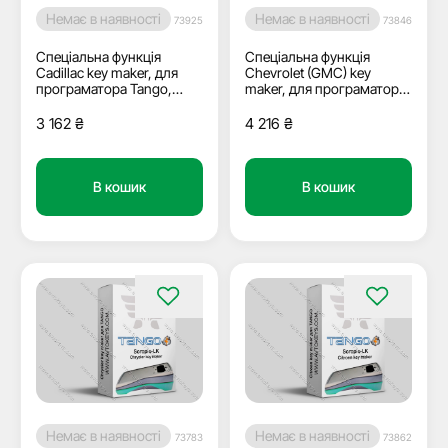
Немає в наявності
Немає в наявності
73925
73846
Спеціальна функція
Спеціальна функція
Cadillac key maker, для
Chevrolet (GMC) key
програматора Tango,
maker, для програматора
Scorpio-LK
Tango, Scorpio-LK
3 162
₴
4 216
₴
В кошик
В кошик
Немає в наявності
Немає в наявності
73783
73862