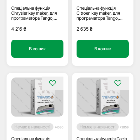
Спеціальна функція
Спеціальна функція
Chrysler key maker, для
Citroen key maker, для
програматора Tango,
програматора Tango,
Scorpio-LK
Scorpio-LK
4 216
₴
2 635
₴
В кошик
В кошик
Немає в наявності
Немає в наявності
74030
73859
Спеціальна функція
Спеціальна функція Dacia