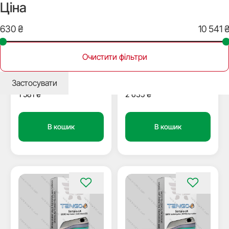
Ціна
Немає в наявності
В наявності
27252
73941
Очистити фільтри
Спеціальна функція Alfa
Емулятор SLK-04, для
Romeo key maker, для
програматора TANGO,
програматора Tango,
Scorpio-LK
Застосувати
Scorpio-LK
2 635
₴
1 581
₴
В кошик
В кошик