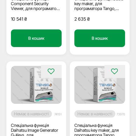
Component Security
key maker, для
Viewer, для програматора
програматора Tango,
Tango, Scorpio-LK
Scorpio-LK
10 541
₴
2 635
₴
В кошик
В кошик
Немає в наявності
Немає в наявності
74151
73970
Спеціальна функція
Спеціальна функція
Daihatsu Image Generator
Daihatsu key maker, для
G-Keys, для
програматора Tango,