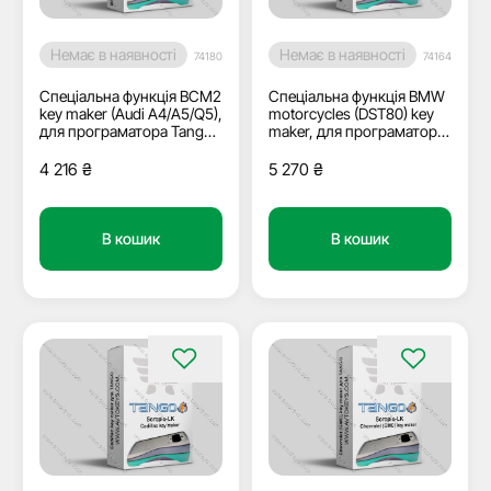
Немає в наявності
Немає в наявності
74180
74164
Спеціальна функція BCM2
Спеціальна функція BMW
key maker (Audi A4/A5/Q5),
motorcycles (DST80) key
для програматора Tango,
maker, для програматора
Scorpio-LK
Tango, Scorpio-LK
4 216
₴
5 270
₴
В кошик
В кошик