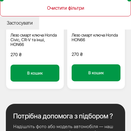
Очистити фільтри
Застосувати
Немає в наявності
В наявності
33837
42042
Лезо смарт ключа Honda
Лезо смарт ключа Honda
Civic, CR-V та інші,
HON66
HON66
270
₴
270
₴
В кошик
В кошик
Потрібна допомога з підбором ?
Надішліть фото або модель автомобіля — наш