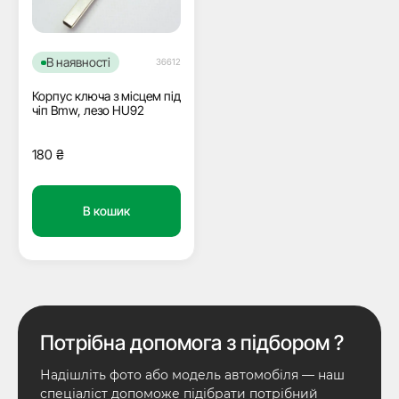
В наявності
36612
Корпус ключа з місцем під
чіп Bmw, лезо HU92
180
₴
В кошик
Потрібна допомога з підбором ?
Надішліть фото або модель автомобіля — наш
спеціаліст допоможе підібрати потрібний