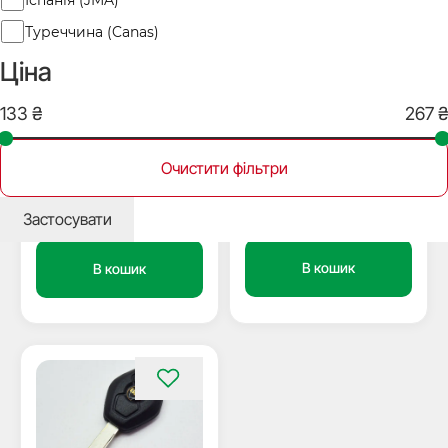
Туреччина (Canas)
Ціна
В наявності
В наявності
19936
18805
Корпус ключа з місцем під
Корпус ключа з місцем під
чіп BMW, Land Rover,
чіп Bmw 3-series, 5-series,
Очистити фільтри
TP00BM-6P JMA
X-5, 7-series та інші, лезо
HU92
180
₴
135
₴
Застосувати
В кошик
В кошик