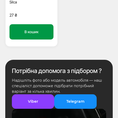
Silca
27
₴
В кошик
Потрібна допомога з підбором ?
Надішліть фото або модель автомобіля — наш
спеціаліст допоможе підібрати потрібний
варіант за кілька хвилин.
Viber
Telegram