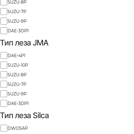
SUZU-8P
SUZU-7P
SUZU-9P
В наявності
В наявності
4312
8965
DAE-3DP1
Заготовка ключа DAE-4P1
Заготовка ключа
JMA
DWO4RAP Silca
Тип леза JMA
Тип
27
₴
27
₴
DAE-4P1
леза
SUZU-10P
JMA
В кошик
В кошик
SUZU-8P
SUZU-7P
SUZU-9P
DAE-3DP1
Тип леза Silca
Тип
DWO5AP