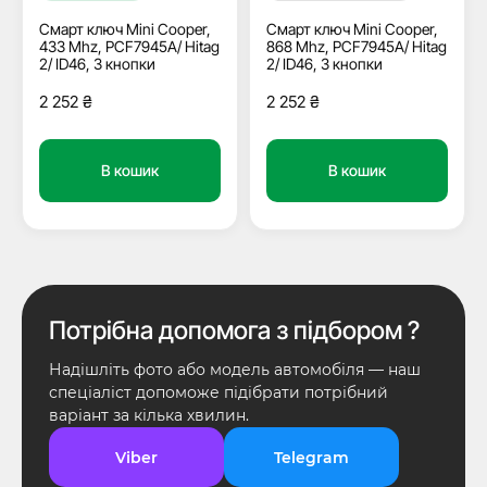
Смарт ключ Mini Cooper,
Смарт ключ Mini Cooper,
433 Mhz, PCF7945A/ Hitag
868 Mhz, PCF7945A/ Hitag
2/ ID46, 3 кнопки
2/ ID46, 3 кнопки
2 252
₴
2 252
₴
В кошик
В кошик
Потрібна допомога з підбором ?
Надішліть фото або модель автомобіля — наш
спеціаліст допоможе підібрати потрібний
варіант за кілька хвилин.
Viber
Telegram