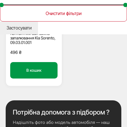
Очистити фільтри
Немає в наявності
91945
Застосувати
Контактний вал замка
запалювання Kia Sorento,
09.03.01.001
496
₴
В кошик
Потрібна допомога з підбором ?
Надішліть фото або модель автомобіля — наш