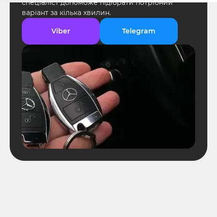
спеціаліст допоможе підібрати потрібний
варіант за кілька хвилин.
Viber
Telegram