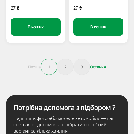
27
₴
27
₴
В кошик
В кошик
Перша
1
2
3
Остання
Потрібна допомога з підбором ?
Надішліть фото або модель автомобіля — наш
спеціаліст допоможе підібрати потрібний
варіант за кілька хвилин.