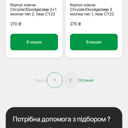
Корпус ключа
Корпус ключа
Chrysler/Doodge/Jeep 3
Chrysler/Doodge/Jeep 2+1
кнопки тип 1, лезо СY22
кнопки тип 2, лезо СY22
270
₴
270
₴
В кошик
В кошик
Перша
1
2
Остання
Потрібна допомога з підбором ?