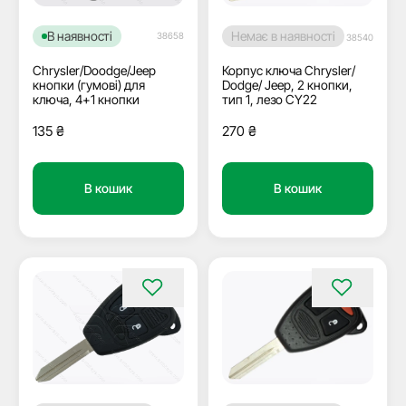
В наявності
Немає в наявності
38658
38540
Chrysler/Doodge/Jeep
Корпус ключа Chrysler/
кнопки (гумові) для
Dodge/ Jeep, 2 кнопки,
ключа, 4+1 кнопки
тип 1, лезо СY22
135
₴
270
₴
В кошик
В кошик