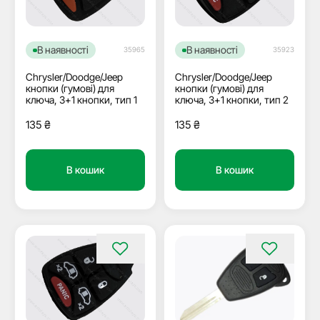
В наявності
В наявності
35965
35923
Chrysler/Doodge/Jeep
Chrysler/Doodge/Jeep
кнопки (гумові) для
кнопки (гумові) для
ключа, 3+1 кнопки, тип 1
ключа, 3+1 кнопки, тип 2
135
₴
135
₴
В кошик
В кошик