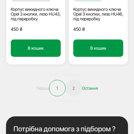
Корпус викидного ключа
Корпус викидного ключа
Opel 3 кнопки, лезо HU43,
Opel 3 кнопки, лезо HU46,
під переробку
під переробку
450
₴
450
₴
В кошик
В кошик
Перша
1
2
Остання
Потрібна допомога з підбором ?