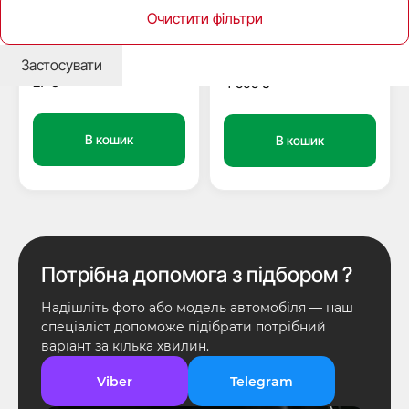
Очистити фільтри
Заготовка ключа GT7BP
Ключ Iveco Daily, 433Mhz,
Silca
PCF7936/ ID46, 1 кнопка,
лезо GT10
Застосувати
27
₴
4 505
₴
В кошик
В кошик
Потрібна допомога з підбором ?
Надішліть фото або модель автомобіля — наш
спеціаліст допоможе підібрати потрібний
варіант за кілька хвилин.
Viber
Telegram