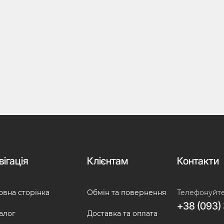
вігація
Клієнтам
Контакти
овна сторінка
Обмін та повернення
Телефонуйт
+38 (093) 
алог
Доставка та оплата