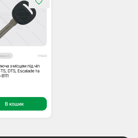
явності
111643
юча з місцем під чіп
CTS, DTS, Escalade та
 B111
В кошик