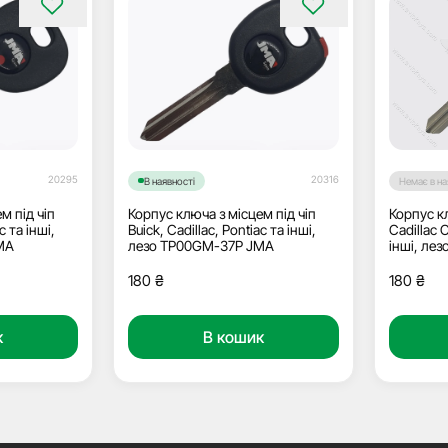
20295
20316
В наявності
Немає в на
м під чіп
Корпус ключа з місцем під чіп
Корпус кл
c та інші,
Buick, Cadillac, Pontiac та інші,
Cadillac 
MA
лезо TP00GM-37P JMA
інші, лезо
180
₴
180
₴
к
В кошик