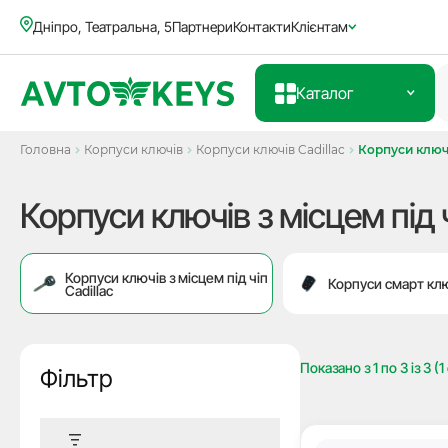
Дніпро, Театральна, 5
Партнери
Контакти
Клієнтам
Каталог
Головна
Корпуси ключів
Корпуси ключів Cadillac
Корпуси ключів
Корпуси ключів з місцем під ч
Корпуси ключів з місцем під чіп
Корпуси смарт клю
Cadillac
Показано з
1
по
3
із
3
(1
Фільтр