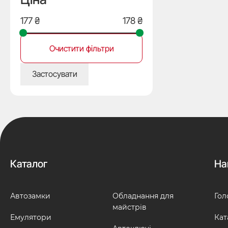
Очистити фільтри
Застосувати
Каталог
На
Автозамки
Обладнання для
Гол
майстрів
Емулятори
Кат