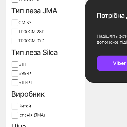
Тип леза JMA
Потрібна 
Тип
GM-37
леза
TP00GM-28P
JMA
Надішліть фот
TP00GM-37P
допоможе піді
Тип леза Silca
Viber
Тип
B111
леза
B99-PT
Silca
B111-PT
Виробник
Виробник
Китай
Іспанія (JMA)
Ціна