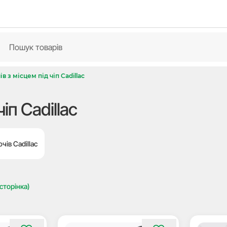
 з місцем під чіп Cadillac
іп Cadillac
чів Cadillac
 сторінка)