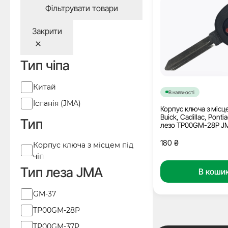
Фільтрувати товари
Закрити
Тип чіпа
Виробник
Китай
В наявності
Іспанія (JMA)
Корпус ключа з місце
Buick, Cadillac, Pontia
Тип
лезо TP00GM-28P J
180
₴
Тип
Корпус ключа з місцем під
чіп
Тип леза JMA
В коши
Тип
GM-37
леза
TP00GM-28P
JMA
TP00GM-37P