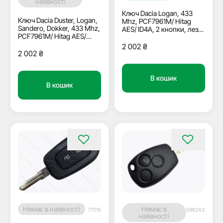
наявності
Ключ Dacia Logan, 433
Ключ Dacia Duster, Logan,
Mhz, PCF7961M/ Hitag
Sandero, Dokker, 433 Mhz,
AES/ ID4A, 2 кнопки, лезо
PCF7961M/ Hitag AES/
VAC102
ID4A, 2 кнопки, лезо
2 002
₴
HU179
2 002
₴
В кошик
В кошик
Немає в наявності
Немає в
77215
59824.2
наявності