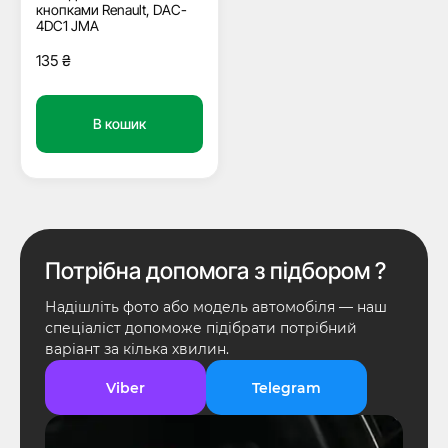
кнопками Renault, DAC-
4DC1 JMA
135
₴
В кошик
Потрібна допомога з підбором ?
Надішліть фото або модель автомобіля — наш
спеціаліст допоможе підібрати потрібний
варіант за кілька хвилин.
Viber
Telegram