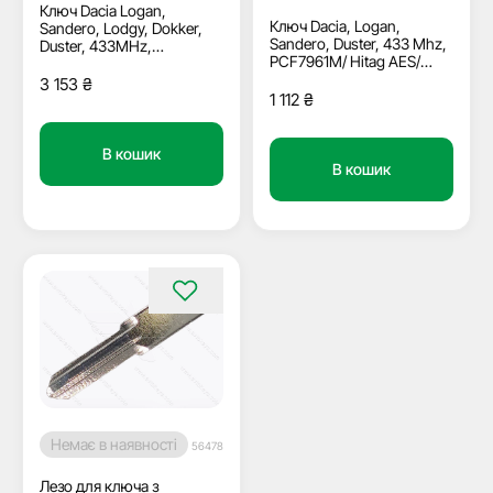
Ключ Dacia Logan,
Ключ Dacia, Logan,
Sandero, Lodgy, Dokker,
Sandero, Duster, 433 Mhz,
Duster, 433MHz,
PCF7961M/ Hitag AES/
PCF7961M/ Hitag AES/
ID4A, 3 кнопки, лезо
ID4A, 2 кнопки, лезо
3 153
₴
VAC102
HU136
1 112
₴
В кошик
В кошик
Немає в наявності
56478
Лезо для ключа з