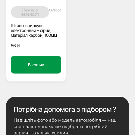
Немає в
MM9000
наявності
Штангенциркуль
електронний – сірий,
матеріал карбон, 100мм
56
₴
В кошик
Потрібна допомога з підбором ?
Надішліть фото або модель автомобіля — наш
спеціаліст допоможе підібрати потрібний
варіант за кілька хвилин.