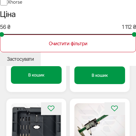
Xhorse
Ціна
Немає в наявності
В наявності
62240
87748
Знімач Benz EIS Tool,
Інструмент для
Xhorse
розбирання автоключів,
Очистити фільтри
комплект 4 шт
631
₴
450
₴
Застосувати
В кошик
В кошик