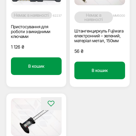
Немає в наявності
Немає в
62237
MM5000
наявності
Пристосування для
Штангенциркуль Fujiwara
роботи з викидними
електронний – зелений,
ключами
матеріал метал, 150мм
1 126
₴
56
₴
В кошик
В кошик