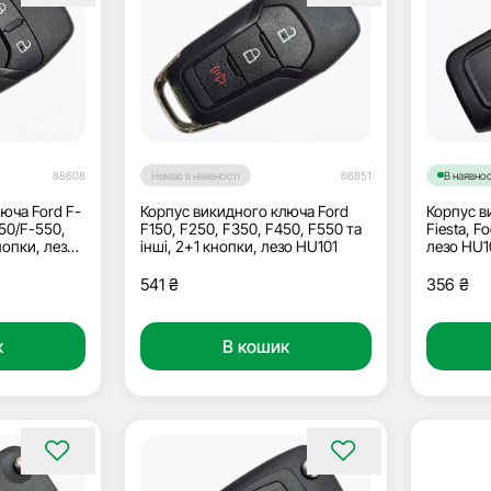
88608
В наявнос
Немає в наявності
66851
юча Ford F-
Корпус в
Корпус викидного ключа Ford
50/F-550,
Fiesta, F
F150, F250, F350, F450, F550 та
нопки, лезо
лезо HU1
інші, 2+1 кнопки, лезо HU101
356
₴
541
₴
к
В кошик