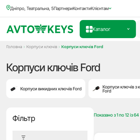
Дніпро, Театральна, 5
Партнери
Контакти
Клієнтам
Каталог
Головна
Корпуси ключів
Корпуси ключів Ford
Корпуси ключів Ford
Корпуси ключів з 
Корпуси викидних ключів Ford
Ford
Показано з
1
по
12
із
64
Фільтр