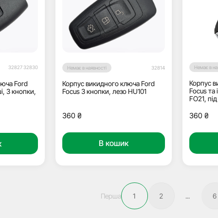
32827 32830
Немає в на
Немає в наявності
32814
Корпус в
люча Ford
Корпус викидного ключа Ford
Focus та 
і, 3 кнопки,
Focus 3 кнопки, лезо HU101
FO21, пі
360
₴
360
₴
В кошик
к
Перша
1
2
...
6