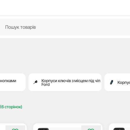
кнопками
Корпуси ключів з місцем під чіп
Корпус
Ford
(6 сторінок)