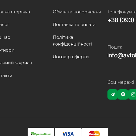
овна сторінка
Обмін та повернення
Телефонуйт
+38 (093) 
алог
Доставка та оплата
 нас
Політика
конфіденційності
Пошта
ртнери
info@avto
Договір оферти
нічний журнал
такти
Соц мережі