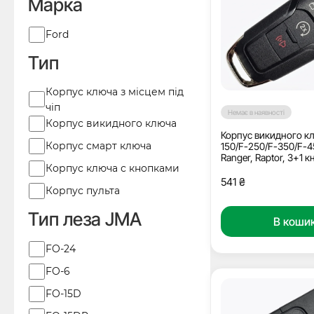
Марка
Марка
Ford
Тип
Тип
Корпус ключа з місцем під
чіп
Немає в наявності
Корпус викидного ключа
Корпус викидного кл
Корпус смарт ключа
150/F-250/F-350/F-4
Ranger, Raptor, 3+1 к
Корпус ключа с кнопками
HU101
541
₴
Корпус пульта
Тип леза JMA
В коши
Тип
FO-24
леза
FO-6
JMA
FO-15D