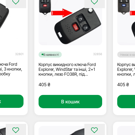
32801
32856
В наявності
Немає в на
лючa Ford
Корпус викидного ключа Ford
Корпус в
і, 3 кнопки,
Explorer, WindStar та інші, 2+1
Explorer,
еробку
кнопки, лезо FO38R, під
кнопки, 
переробку
перероб
405
₴
405
₴
к
В кошик