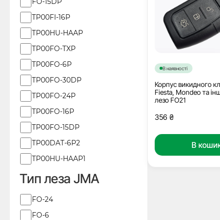
FO-15DP
TP00FI-16P
TP00HU-HAAP
TP00FO-TXP
TP00FO-6P
В наявності
TP00FO-30DP
Корпус викидного к
Fiesta, Mondeo та інш
TP00FO-24P
лезо FO21
TP00FO-16P
356
₴
TP00FO-15DP
TP00DAT-6P2
В коши
TP00HU-HAAP1
Тип леза JMA
Тип
FO-24
леза
FO-6