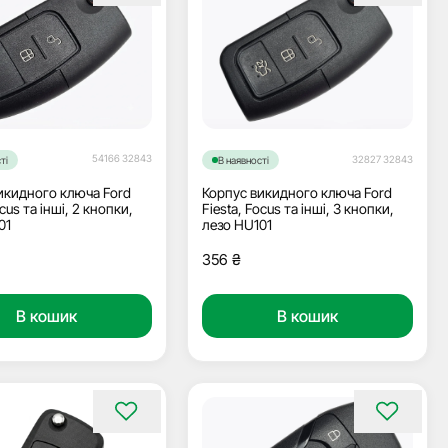
54166 32843
32827 32843
ті
В наявності
икидного ключа Ford
Корпус викидного ключа Ford
ocus та інші, 2 кнопки,
Fiesta, Focus та інші, 3 кнопки,
01
лезо HU101
356
₴
В кошик
В кошик