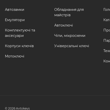
Автозамки
Обладнання для
Гол
майстрів
Емулятори
Кат
Автоключі
Комплектуючі та
Про
аксесуари
Чіпи, мікросхеми
Па
Корпуси ключів
Універсальні ключі
Тех
Мотоключі
Кон
© 2026 Avtokeys