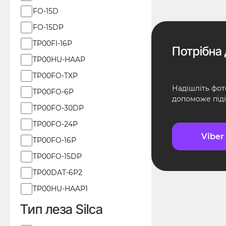
JMA
FO-15D
FO-15DP
TP00FI-16P
Потрібна 
TP00HU-HAAP
TP00FO-TXP
Надішліть фот
TP00FO-6P
допоможе піді
TP00FO-30DP
TP00FO-24P
Viber
TP00FO-16P
TP00FO-15DP
TP00DAT-6P2
TP00HU-HAAP1
Тип леза Silca