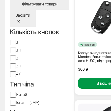
Фільтрувати товари
Закрити
Кількість кнопок
Кількість
3
В наявності
кнопок
3+1
Корпус викидного к
Mondeo, Focus та інш
2
лезо HU101, під пер
2+1
360
₴
4+1
Тип чіпа
В коши
Виробник
Китай
Іспанія (JMA)