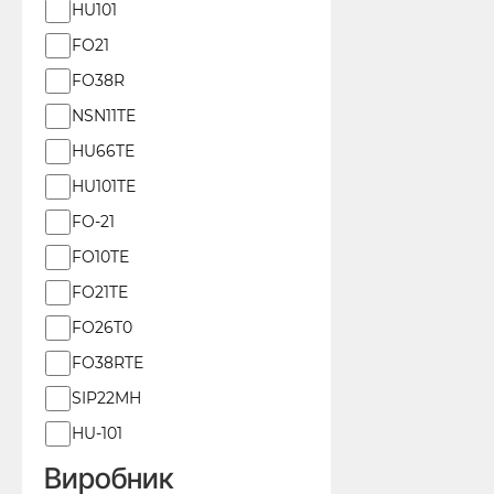
Тип
HU101
леза
FO21
Silca
FO38R
NSN11TE
HU66TE
HU101TE
FO-21
FO10TE
FO21TE
FO26T0
FO38RTE
SIP22MH
HU-101
Виробник