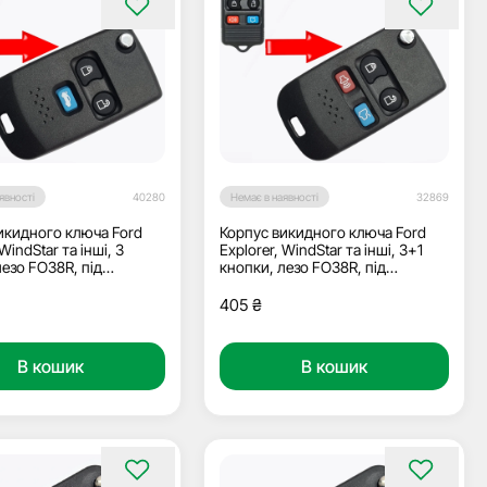
явності
40280
Немає в наявності
32869
икидного ключа Ford
Корпус викидного ключа Ford
 WindStar та інші, 3
Explorer, WindStar та інші, 3+1
лезо FO38R, під
кнопки, лезо FO38R, під
ку
переробку
405
₴
В кошик
В кошик