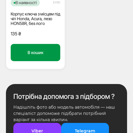
В наявності
51781
Корпус ключа з місцем під
чіп Honda, Acura, лезо
HON58R, без лого
135
₴
В кошик
Потрібна допомога з підбором ?
Надішліть фото або модель автомобіля — наш
спеціаліст допоможе підібрати потрібний
варіант за кілька хвилин.
Viber
Telegram