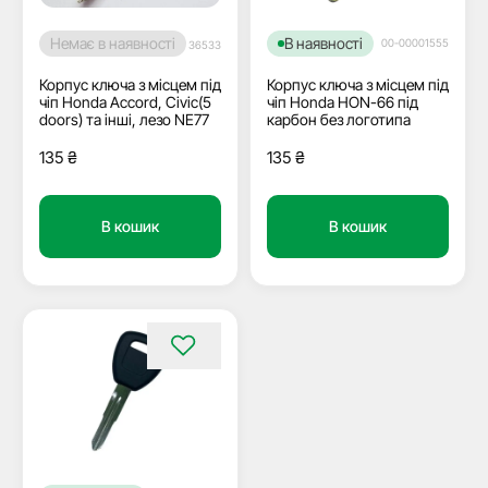
Немає в наявності
В наявності
00-00001555
36533
Корпус ключа з місцем під
Корпус ключа з місцем під
чіп Honda Accord, Civic(5
чіп Honda HON-66 під
doors) та інші, лезо NE77
карбон без логотипа
135
₴
135
₴
В кошик
В кошик