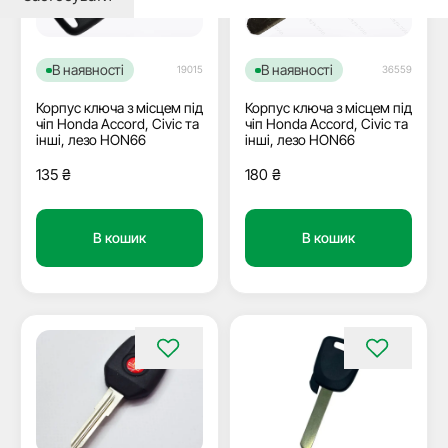
В наявності
В наявності
36559
19015
Корпус ключа з місцем під
Корпус ключа з місцем під
чіп Honda Accord, Civic та
чіп Honda Accord, Civic та
інші, лезо HON66
інші, лезо HON66
180
₴
135
₴
В кошик
В кошик