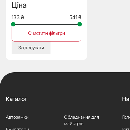
Ціна
Очистити фільтри
Застосувати
Каталог
На
Автозамки
Обладнання для
Гол
майстрів
Емулятори
Кат