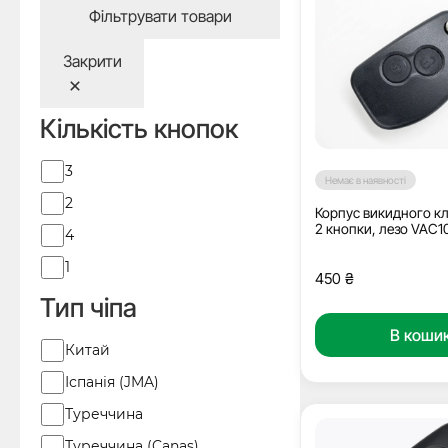
Фільтрувати товари
Закрити
Кількість кнопок
Кількість
3
Немає в наявності
кнопок
2
Корпус викидного кл
2 кнопки, лезо VAC1
4
1
450
₴
Тип чіпа
В коши
Виробник
Китай
Іспанія (JMA)
Туреччина
Туреччина (Canas)