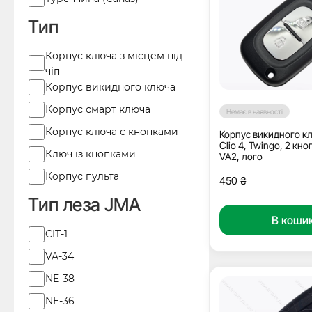
Тип
Тип
Корпус ключа з місцем під
чіп
Корпус викидного ключа
Корпус смарт ключа
Немає в наявності
Корпус ключа с кнопками
Корпус викидного кл
Clio 4, Twingo, 2 кно
Ключ із кнопками
VA2, лого
Корпус пульта
450
₴
Тип леза JMA
В коши
Тип
CIT-1
леза
VA-34
JMA
NE-38
NE-36