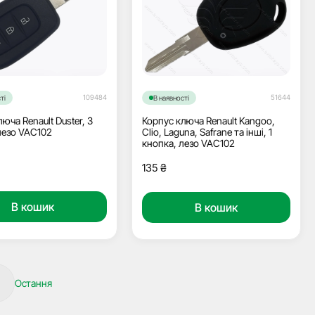
109484
51644
ті
В наявності
юча Renault Duster, 3
Корпус ключа Renault Kangoo,
лезо VAC102
Clio, Laguna, Safrane та інші, 1
кнопка, лезо VAC102
135
₴
В кошик
В кошик
Остання