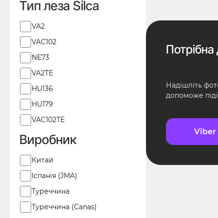
Тип леза Silca
Тип
VA2
леза
VAC102
Потрібна 
Silca
NE73
VA2TE
Надішліть фот
HU136
допоможе піді
HU179
VAC102TE
Viber
Виробник
Виробник
Китай
Іспанія (JMA)
Туреччина
Туреччина (Canas)