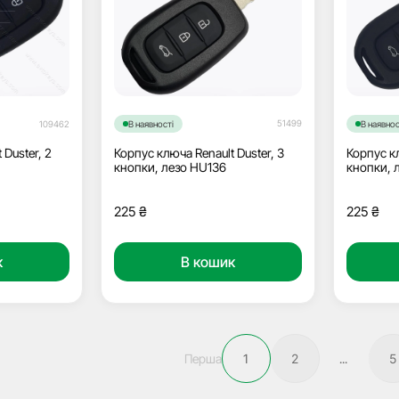
51499
109462
В наявності
В наявнос
 Duster, 2
Корпус ключа Renault Duster, 3
Корпус кл
кнопки, лезо HU136
кнопки, 
225
₴
225
₴
к
В кошик
Перша
1
2
...
5