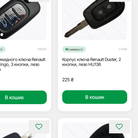
88695
51486
ті
В наявності
икидного ключа Renault
Корпус ключа Renault Duster, 2
wingo, 3 кнопки, лезо
кнопки, лезо HU136
о
225
₴
В кошик
В кошик