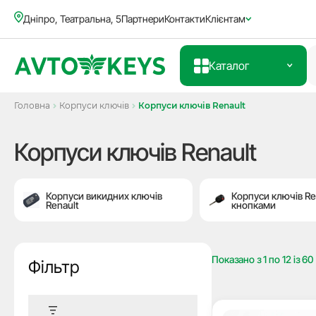
Дніпро, Театральна, 5
Партнери
Контакти
Клієнтам
Каталог
Головна
Корпуси ключів
Корпуси ключів Renault
Корпуси ключів Renault
Корпуси викидних ключів
Корпуси ключів Ren
Renault
кнопками
Показано з
1
по
12
із
60
Фільтр