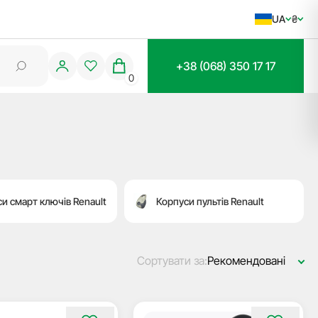
UA
₴
+38 (068) 350 17 17
0
и смарт ключів Renault
Корпуси пультів Renault
Сортувати за:
Рекомендовані