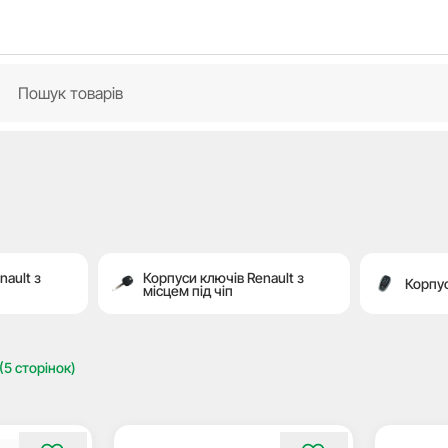
ault з
Корпуси ключів Renault з
Корпус
місцем під чіп
(5 сторінок)