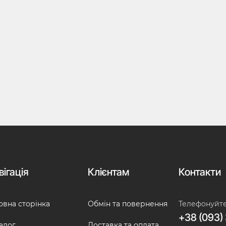
вігація
Клієнтам
Контакти
овна сторінка
Обмін та повернення
Телефонуйт
+38 (093) 
алог
Доставка та оплата