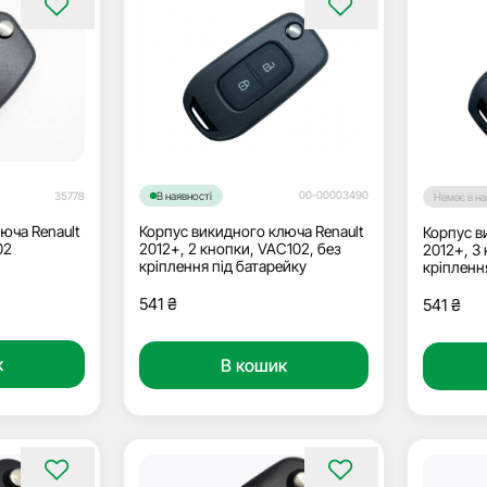
00-00003490
35778
В наявності
Немає в на
юча Renault
Корпус викидного ключа Renault
Корпус в
02
2012+, 2 кнопки, VAC102, без
2012+, 3 
кріплення під батарейку
кріплення
логотип
541
₴
541
₴
к
В кошик