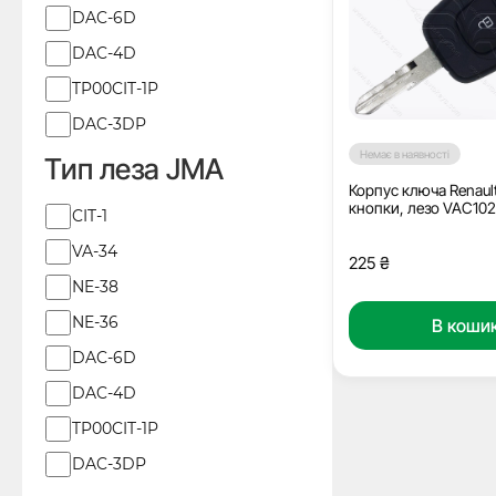
DAC-6D
DAC-4D
TP00CIT-1P
DAC-3DP
Немає в наявності
Тип леза JMA
Корпус ключа Renault
кнопки, лезо VAC102
Тип
CIT-1
леза
VA-34
225
₴
JMA
NE-38
NE-36
В коши
DAC-6D
DAC-4D
TP00CIT-1P
DAC-3DP