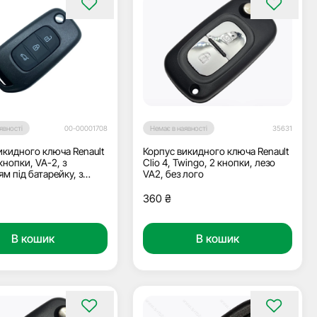
явності
00-00001708
Немає в наявності
35631
икидного ключа Renault
Корпус викидного ключа Renault
кнопки, VA-2, з
Clio 4, Twingo, 2 кнопки, лезо
м під батарейку, з
VA2, без лого
ом
360
₴
В кошик
В кошик