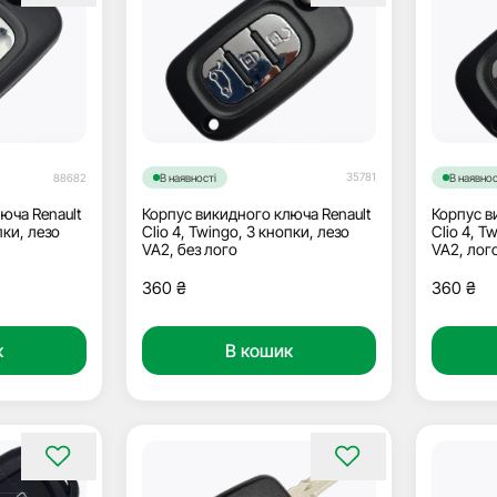
35781
88682
В наявності
В наявнос
юча Renault
Корпус викидного ключа Renault
Корпус в
пки, лезо
Clio 4, Twingo, 3 кнопки, лезо
Clio 4, T
VA2, без лого
VA2, лог
360
₴
360
₴
к
В кошик