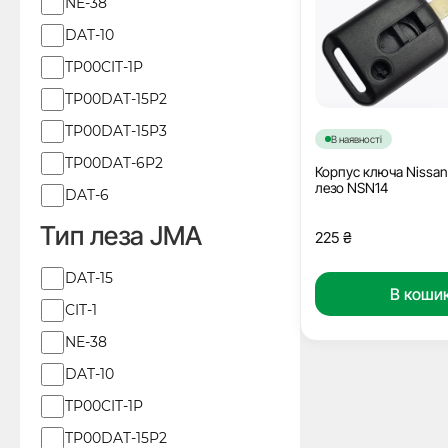
NE-38
DAT-10
TP00CIT-1P
TP00DAT-15P2
TP00DAT-15P3
В наявності
TP00DAT-6P2
Корпус ключа Nissan
лезо NSN14
DAT-6
Тип леза JMA
225
₴
Тип
DAT-15
В коши
леза
CIT-1
JMA
NE-38
DAT-10
TP00CIT-1P
TP00DAT-15P2