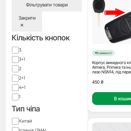
Фільтрувати товари
Закрити
Кількість кнопок
Кількість
3
В наявності
кнопок
3+1
Корпус викидного к
Almera, Primera та ін
2
лезо NSN14, під пер
2+1
450
₴
4+1
1
В коши
Тип чіпа
Виробник
Китай
Іспанія (JMA)