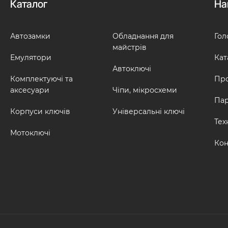
Каталог
На
Автозамки
Обладнання для
Гол
майстрів
Емулятори
Кат
Автоключі
Комплектуючі та
Про
аксесуари
Чіпи, мікросхеми
Па
Корпуси ключів
Універсальні ключі
Тех
Мотоключі
Кон