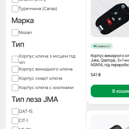
Туреччина (Canas)
Марка
Марка
Nissan
Тип
В наявності
Корпус викидного к
Тип
Корпус ключа з місцем під
Juke, Qashqai, 3+1 к
чіп
NSN14, під переробк
Корпус викидного ключа
541
₴
Корпус смарт ключа
Корпус ключа с кнопками
В коши
Тип леза JMA
Тип
DAT-15
леза
CIT-1
JMA