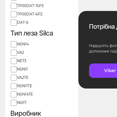
TP00DAT-15P3
TP00DAT-6P2
DAT-6
Потрібна 
Тип леза Silca
Тип
NSN14
Надішліть фот
леза
допоможе піді
VA2
Silca
NE73
NSN11
Viber
VA2TE
NSN11TE
NSN14TE
NI01T
Виробник