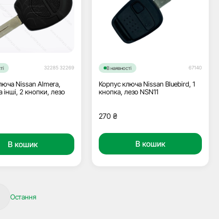
32285 32269
67140
ті
В наявності
люча Nissan Almera,
Корпус ключа Nissan Bluebird, 1
а інші, 2 кнопки, лезо
кнопка, лезо NSN11
270
₴
В кошик
В кошик
Остання