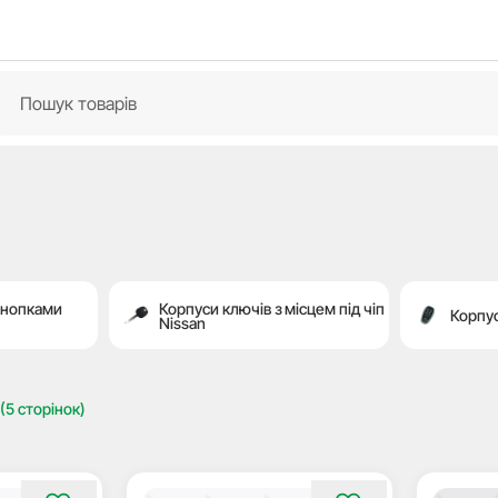
кнопками
Корпуси ключів з місцем під чіп
Корпус
Nissan
(5 сторінок)