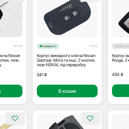
40798
33295
В наявності
Немає в на
люча Nissan
Корпус викидного ключа Nissan
Корпус в
нопки, лезо
Qashqai, Micra та інші, 2 кнопки,
Rouge, 2
у
лезо NSN14, під переробку
450
₴
541
₴
к
В кошик