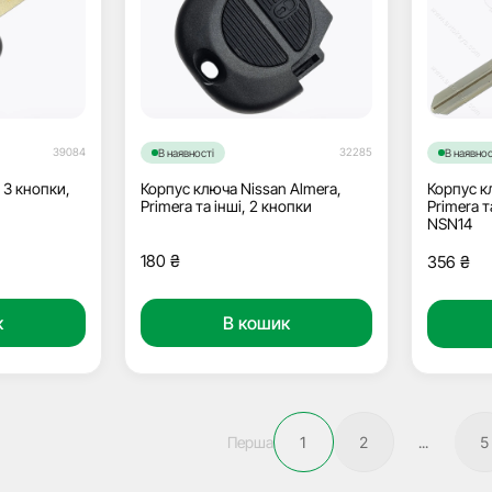
39084
32285
В наявності
В наявнос
 3 кнопки,
Корпус ключа Nissan Almera,
Корпус к
Primera та інші, 2 кнопки
Primera т
NSN14
180
₴
356
₴
к
В кошик
Перша
1
2
...
5