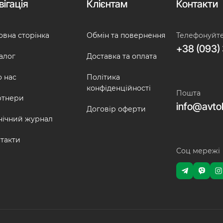
вігація
Клієнтам
Контакти
овна сторінка
Обмін та повернення
Телефонуйт
+38 (093) 
алог
Доставка та оплата
 нас
Політика
конфіденційності
Пошта
ртнери
info@avto
Договір оферти
нічний журнал
такти
Соц мережі