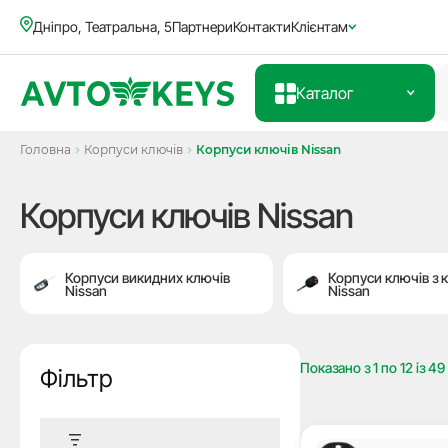
Дніпро, Театральна, 5
Партнери
Контакти
Клієнтам
Каталог
Головна
Корпуси ключів
Корпуси ключів Nissan
Корпуси ключів Nissan
Корпуси викидних ключів
Корпуси ключів з 
Nissan
Nissan
Показано з
1
по
12
із
49
Фільтр