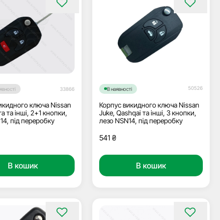
50526
явності
33866
В наявності
икидного ключа Nissan
Корпус викидного ключа Nissan
ra та інші, 2+1 кнопки,
Juke, Qashqai та інші, 3 кнопки,
14, під переробку
лезо NSN14, під переробку
541
₴
В кошик
В кошик