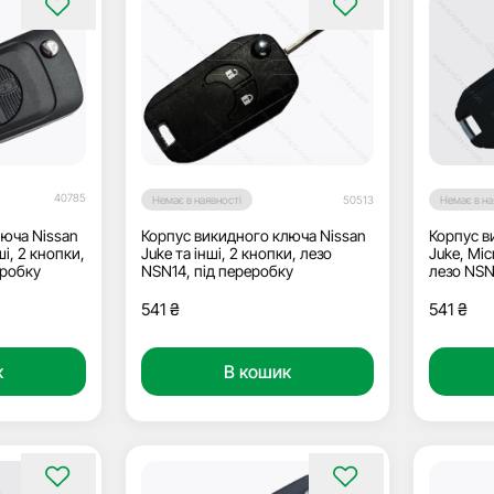
40785
Немає в наявності
50513
Немає в на
люча Nissan
Корпус викидного ключа Nissan
Корпус в
ші, 2 кнопки,
Juke та інші, 2 кнопки, лезо
Juke, Mic
еробку
NSN14, під переробку
лезо NSN
541
₴
541
₴
к
В кошик