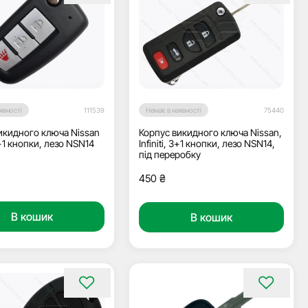
явності
111539
Немає в наявності
75440
икидного ключа Nissan
Корпус викидного ключа Nissan,
+1 кнопки, лезо NSN14
Infiniti, 3+1 кнопки, лезо NSN14,
під переробку
450
₴
В кошик
В кошик