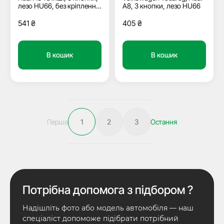
лезо HU66, без кріплення
A8, 3 кнопки, лезо HU66
під батарейку
541
₴
405
₴
В кошик
В кошик
Перша
1
2
3
Остання
Потрібна допомога з підбором ?
Надішліть фото або модель автомобіля — наш
спеціаліст допоможе підібрати потрібний