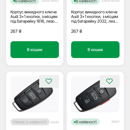
В наявності
В наявності
32656 39950
32656 40006
Корпус викидного ключа
Корпус викидного ключа
Audi 3+1 кнопки, з місцем
Audi 3+1 кнопки, з місцем
під батарейку 1616, лезо
під батарейку 2032, лезо
HU66
HU66
267
₴
267
₴
В кошик
В кошик
Немає в наявності
В наявності
39947
32630