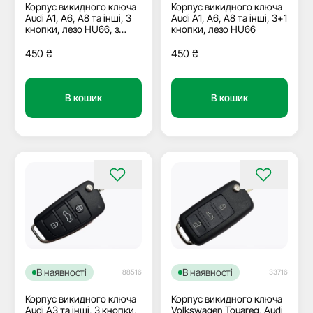
Корпус викидного ключа
Корпус викидного ключа
Audi A1, A6, A8 та інші, 3
Audi A1, A6, A8 та інші, 3+1
кнопки, лезо HU66, з
кнопки, лезо HU66
кріпленням під батарейку
450
₴
450
₴
В кошик
В кошик
В наявності
В наявності
88516
33716
Корпус викидного ключа
Корпус викидного ключа
Audi A3 та інші, 3 кнопки,
Volkswagen Touareg, Audi