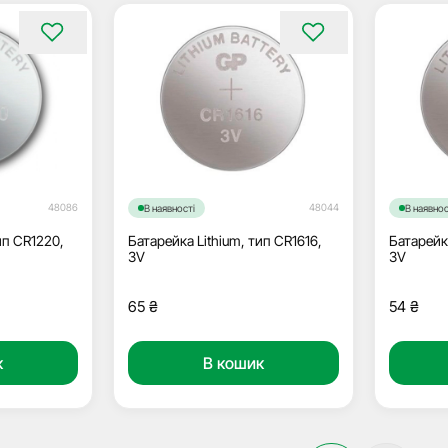
48086
48044
В наявності
В наявнос
ип CR1220,
Батарейка Lithium, тип CR1616,
Батарейк
3V
3V
65
₴
54
₴
к
В кошик