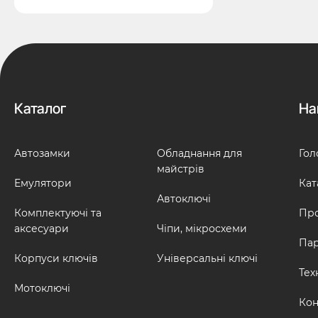
Каталог
На
Автозамки
Обладнання для
Гол
майстрів
Емулятори
Кат
Автоключі
Комплектуючі та
Про
аксесуари
Чіпи, мікросхеми
Па
Корпуси ключів
Універсальні ключі
Тех
Мотоключі
Кон