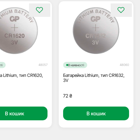
48057
48060
ті
В наявності
а Lithium, тип CR1620,
Батарейка Lithium, тип CR1632,
3V
72
₴
В кошик
В кошик