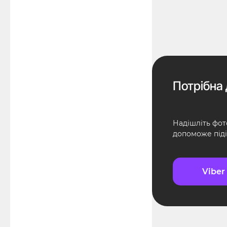
Потрібна 
Надішліть фот
допоможе піді
Viber