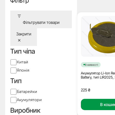
Фільтр
Фільтрувати товари
Закрити
Тип чіпа
Виробник
Китай
В наявності
Японія
Акумулятор Li-Ion Re
Battery, тип LIR2025,
Тип
225
₴
Тип
Батарейки
Акумулятори
В коши
Виробник