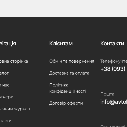
вігація
Клієнтам
Контакти
овна сторінка
Обмін та повернення
Телефонуйт
+38 (093) 
алог
Доставка та оплата
 нас
Політика
конфіденційності
Пошта
ртнери
info@avto
Договір оферти
нічний журнал
такти