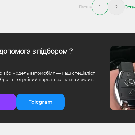
Перша
1
2
Оста
допомога з підбором ?
о або модель автомобіля — наш спеціаліст
брати потрібний варіант за кілька хвилин.
Telegram