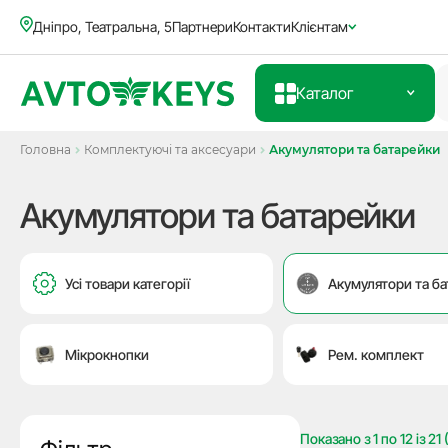
Дніпро, Театральна, 5
Партнери
Контакти
Клієнтам
Каталог
Головна
Комплектуючі та аксесуари
Акумулятори та батарейки
Акумулятори та батарейки
Усі товари категорії
Акумулятори та б
Мікрокнопки
Рем. комплект
Показано з
1
по
12
із
21
(