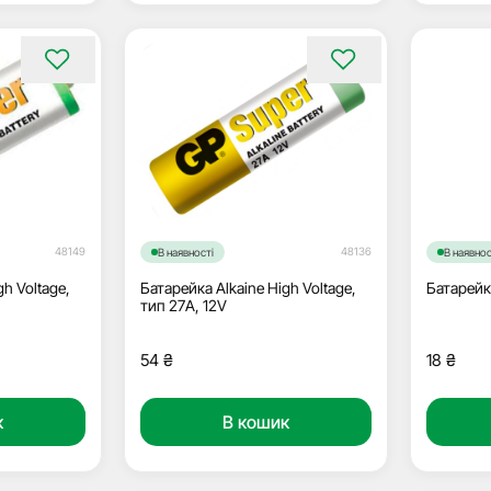
48149
48136
В наявності
В наявнос
gh Voltage,
Батарейка Alkaine High Voltage,
Батарейка
тип 27A, 12V
54
₴
18
₴
к
В кошик