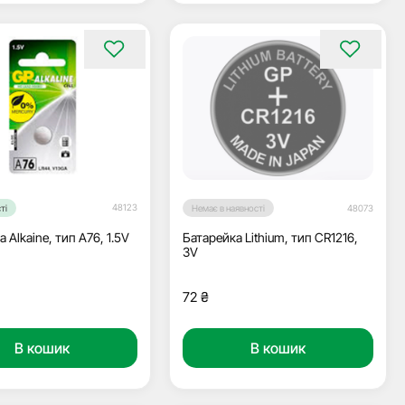
48123
ті
Немає в наявності
48073
 Alkaine, тип A76, 1.5V
Батарейка Lithium, тип CR1216,
3V
72
₴
В кошик
В кошик