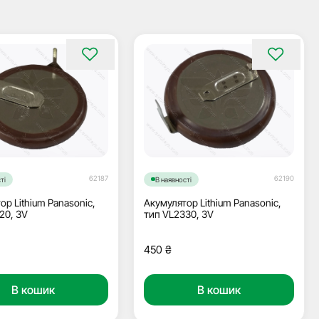
62187
62190
ті
В наявності
ор Lithium Panasonic,
Акумулятор Lithium Panasonic,
20, 3V
тип VL2330, 3V
450
₴
В кошик
В кошик