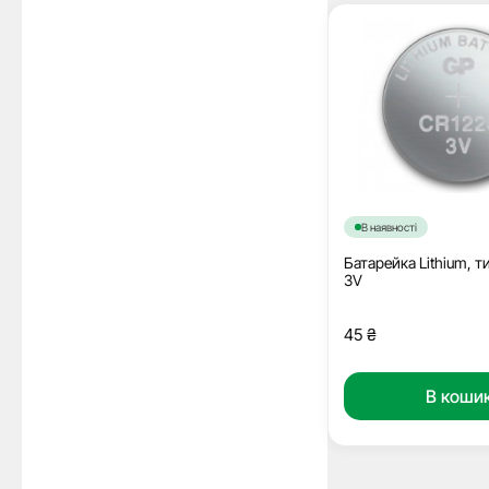
В наявності
Батарейка Lithium, т
3V
45
₴
В коши