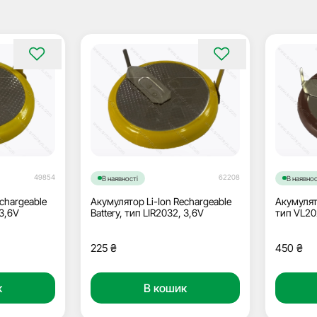
49854
62208
В наявності
В наявнос
chargeable
Акумулятор Li-Ion Rechargeable
Акумулят
 3,6V
Battery, тип LIR2032, 3,6V
тип VL20
225
₴
450
₴
к
В кошик