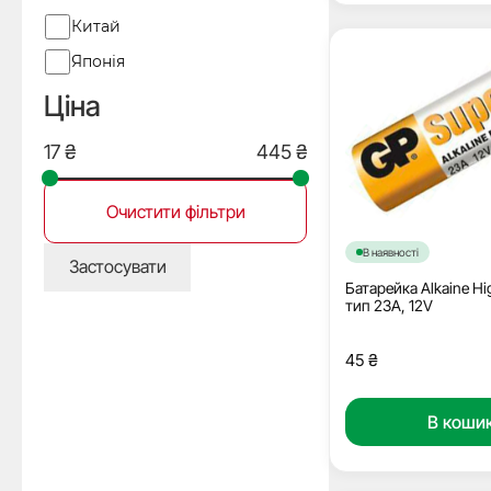
Виробник
Китай
Японія
Ціна
Очистити фільтри
В наявності
Застосувати
Батарейка Alkaine Hi
тип 23A, 12V
45
₴
В коши