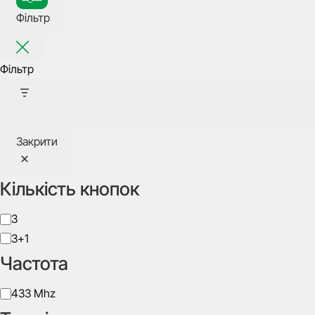
Фільтр
Фільтр
Закрити
Кількість кнопок
Кількість
3
кнопок
3+1
Частота
Частота
433 Mhz