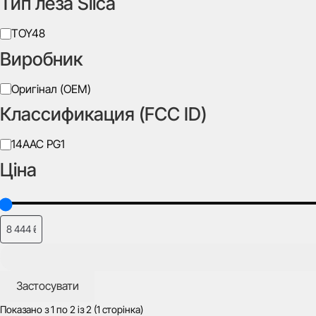
Тип леза Silca
Тип
TOY48
леза
Виробник
Silca
Виробник
Оригінал (OEM)
Классификация (FCC ID)
Класифікація
14AAC PG1
(FCC
Ціна
ID)
Застосувати
Показано з
1
по
2
із
2
(1 сторінка)