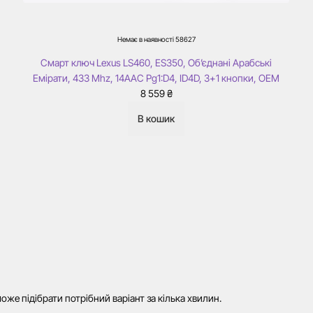
Немає в наявності
58627
Смарт ключ Lexus LS460, ES350, Об’єднані Арабські
Емірати, 433 Mhz, 14AAC Pg1:D4, ID4D, 3+1 кнопки, ОЕМ
8 559
₴
В кошик
же підібрати потрібний варіант за кілька хвилин.