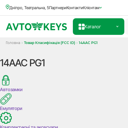
Дніпро, Театральна, 5
Партнери
Контакти
Клієнтам
Каталог
Головна
Товар Класифікація (FCC ID)
14AAC PG1
14AAC PG1
Автозамки
Емулятори
Комплектуючі та аксесуари