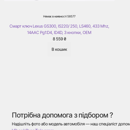
Немає в наявності
58577
Смарт ключ Lexus GS300, IS220/ 250, LS460, 433 Mhz,
14AAC Pg1:D4, ID4D, 3 кнопки, ОЕМ
8 559
₴
В кошик
Потрібна допомога з підбором ?
Надішліть фото або модель автомобіля — наш спеціаліст допомо