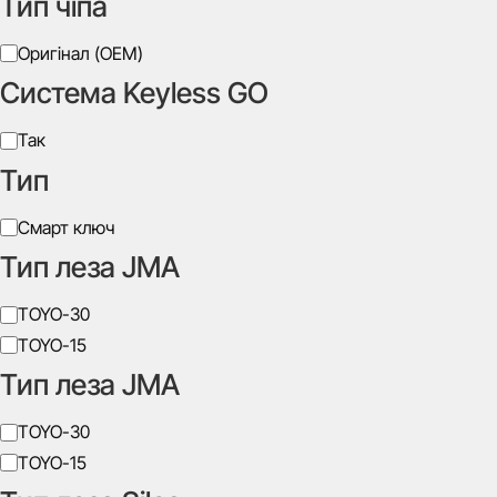
Тип чіпа
Виробник
Оригінал (OEM)
Система Keyless GO
Система
Так
Keyless
Тип
GO
Тип
Смарт ключ
Тип леза JMA
Тип
TOYO-30
леза
TOYO-15
JMA
Тип леза JMA
Тип
TOYO-30
леза
TOYO-15
JMA