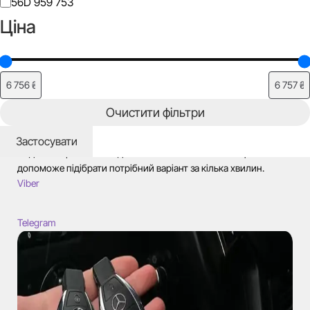
Класифікація
56D 959 753
(FCC
Ціна
ID)
Очистити фільтри
Потрібна допомога з підбором ?
Застосувати
Надішліть фото або модель автомобіля — наш спеціаліст
допоможе підібрати потрібний варіант за кілька хвилин.
Viber
Telegram