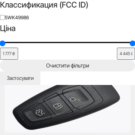
Классификация (FCC ID)
Класифікація
5WK49986
(FCC
Ціна
ID)
Додати до списку бажань
Очистити фільтри
Застосувати