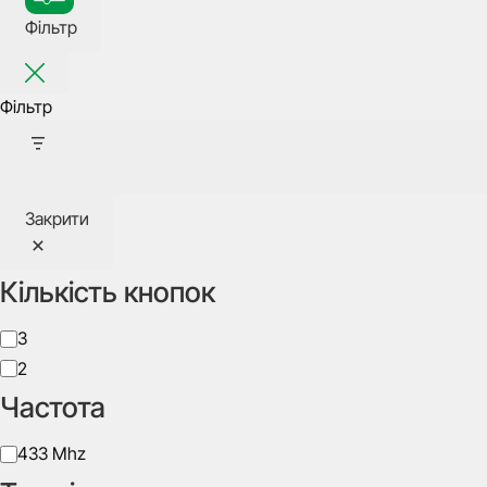
Фільтр
Фільтр
Закрити
Кількість кнопок
Кількість
3
кнопок
2
Частота
Частота
433 Mhz