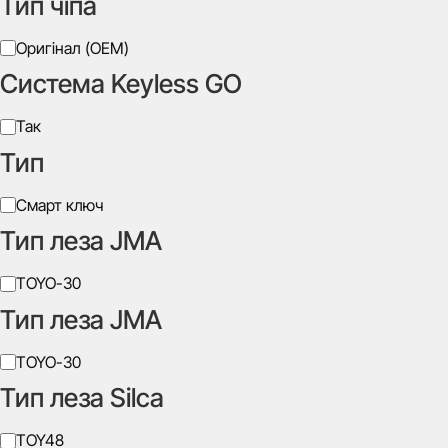
Тип чіпа
Виробник
Оригінал (OEM)
Система Keyless GO
Система
Так
Keyless
Тип
GO
Тип
Смарт ключ
Тип леза JMA
Тип
TOYO-30
леза
Тип леза JMA
JMA
Тип
TOYO-30
леза
Тип леза Silca
JMA
Тип
TOY48