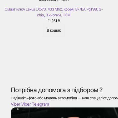
Немає в наявності
58643
Смарт ключ Lexus LX570, 433 Mhz, Корея, B77EA Pg1:98, G-
chip, 3 кнопки, ОЕМ
11 261
₴
В кошик
Потрібна допомога з підбором ?
Надішліть фото або модель автомобіля — наш спеціаліст допомо
Viber
Viber
Telegram