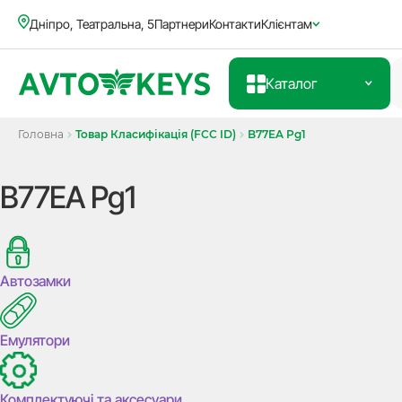
Дніпро, Театральна, 5
Партнери
Контакти
Клієнтам
Каталог
Головна
Товар Класифікація (FCC ID)
B77EA Pg1
B77EA Pg1
Автозамки
Емулятори
Комплектуючі та аксесуари