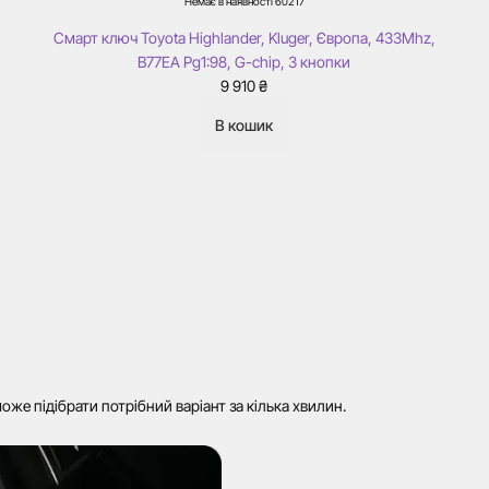
Немає в наявності
60217
Смарт ключ Toyota Highlander, Kluger, Європа, 433Mhz,
B77EA Pg1:98, G-chip, 3 кнопки
9 910
₴
В кошик
же підібрати потрібний варіант за кілька хвилин.