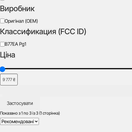
леза
Виробник
Silca
Виробник
Оригінал (OEM)
Классификация (FCC ID)
Класифікація
B77EA Pg1
(FCC
Ціна
ID)
Застосувати
Показано з
1
по
3
із
3
(1 сторінка)