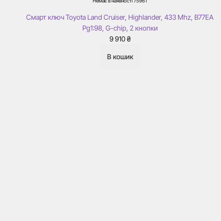
Немає в наявності
75961
Смарт ключ Toyota Land Cruiser, Highlander, 433 Mhz, B77EA
Pg1:98, G-chip, 2 кнопки
9 910
₴
В кошик