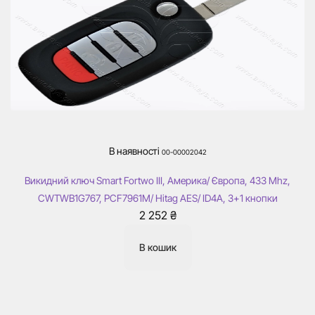
В наявності
00-00002042
Викидний ключ Smart Fortwo III, Америка/ Європа, 433 Mhz,
CWTWB1G767, PCF7961M/ Hitag AES/ ID4A, 3+1 кнопки
2 252
₴
В кошик