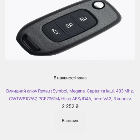
В наявності
59640
Викидний ключ Renault Symbol, Megane, Captur та інші, 433 Mhz,
CWTWB1G767, PCF7961M/ Hitag AES/ ID4A, лезо VA2, 3 кнопки
2 252
₴
В кошик