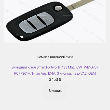
Немає в наявності
65238
Викидний ключ Smart Fortwo III, 433 Mhz, CWTWB1G767,
PCF7961M/ Hitag Aes/ ID4A, 3 кнопки, лезо VA2, OEM
3 153
₴
В кошик