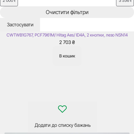
Очистити фільтри
В наявності
59303
Застосувати
Викидний ключ Nissan Qashqai, Micra, X-Trail та інші, 434 Mhz,
CWTWB1G767, PCF7961M/ Hitag Aes/ ID4A, 2 кнопки, лезо NSN14
2 703
₴
В кошик
Додати до списку бажань