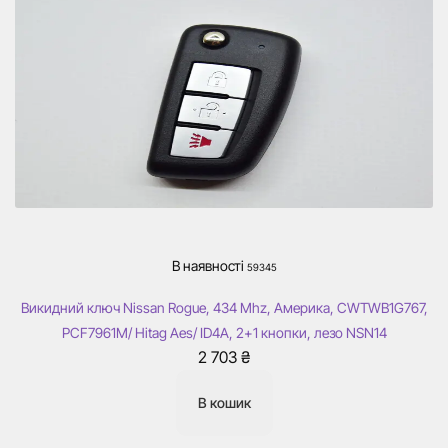
В наявності
59345
Викидний ключ Nissan Rogue, 434 Mhz, Америка, CWTWB1G767,
PCF7961M/ Hitag Aes/ ID4A, 2+1 кнопки, лезо NSN14
2 703
₴
В кошик