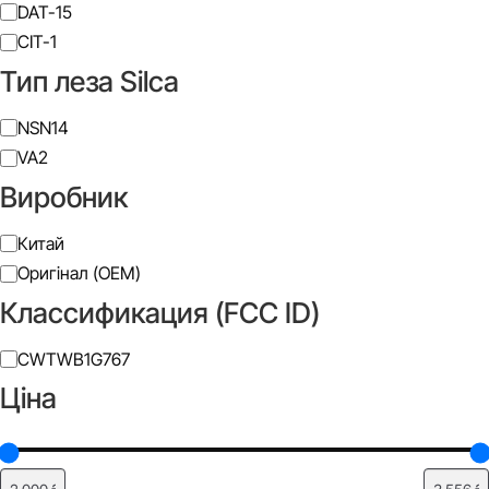
Тип
DAT-15
леза
CIT-1
JMA
Тип леза Silca
Тип
NSN14
леза
VA2
Silca
Виробник
Додати до списку бажань
Виробник
Китай
Оригінал (OEM)
Классификация (FCC ID)
Класифікація
CWTWB1G767
(FCC
Ціна
ID)