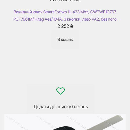
59945
Викидний ключ Smart Fortwo III, 433 Mhz, CWTWB1G767,
PCF7961M/ Hitag Aes/ ID4A, 3 кнопки, лезо VA2, без лого
2 252
₴
В кошик
Додати до списку бажань