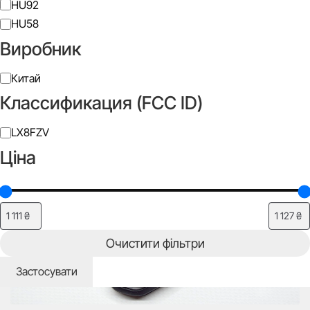
Тип
HU92
леза
HU58
Silca
Виробник
Виробник
Китай
Классификация (FCC ID)
Класифікація
LX8FZV
Додати до списку бажань
(FCC
Ціна
ID)
Очистити фільтри
Застосувати