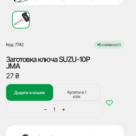
Код: 7742
В наявності
Заготовка ключа SUZU-10P
JMA
27
₴
Купити в 1
Додати в кошик
клік
−
+
Заготовка
ключа
SUZU-
10P