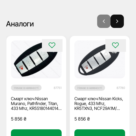
Аналоги
Немає в наявності
87751
Немає в наявності
87780
Смарт ключ Nissan
Смарт ключ Nissan Kicks,
Murano, Pathfinder, Titan,
Rogue, 433 Mhz,
433 Mhz, KR5S180144014,
KR5TXN3, NCF29A1M/
PCF7953M/ Hitag Aes/
Hitag Aes/ ID4A, 3+1
ID4A, 3+1 кнопки, OEM
кнопки, OEM
5 856
₴
5 856
₴