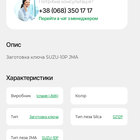
Потрібна консультація?
JMA
+38 (068) 350 17 17
кількість
Перейти в чат з менеджером
Опис
Заготовка ключа SUZU-10P JMA
Характеристики
Виробник
Іспанія (JMA)
Колір
Тип
Заготовка ключа
Тип леза Silca
SZ12P
Тип леза JMA
SUZU-10P