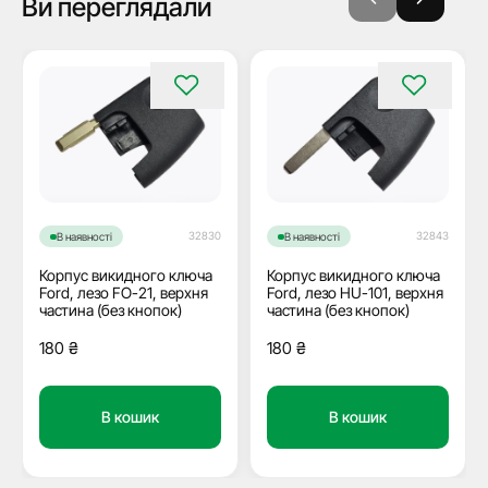
Ви переглядали
32830
32843
В наявності
В наявності
Корпус викидного ключа
Корпус викидного ключа
Ford, лезо FO-21, верхня
Ford, лезо HU-101, верхня
частина (без кнопок)
частина (без кнопок)
180
₴
180
₴
В кошик
В кошик