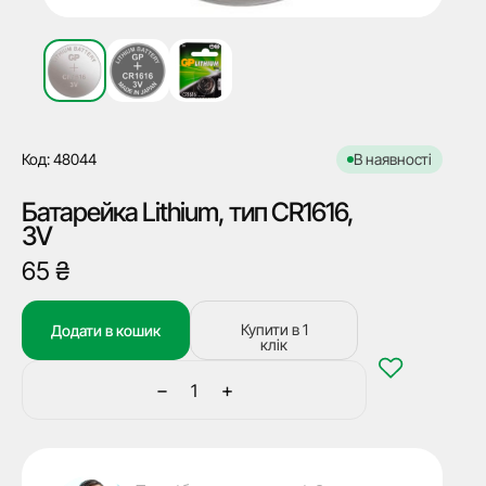
Код: 48044
В наявності
Батарейка Lithium, тип CR1616,
3V
65
₴
Купити в 1
Додати в кошик
клік
−
+
Батарейка
Lithium,
тип
CR1616,