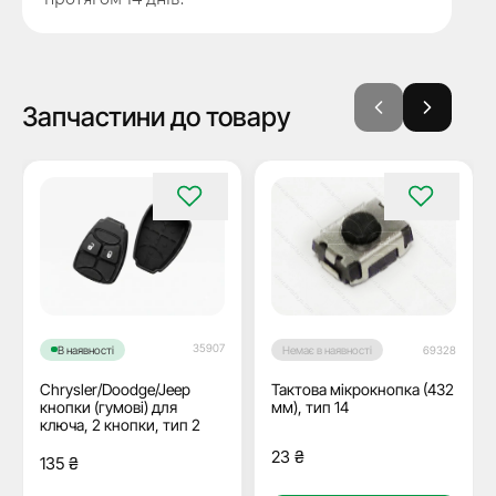
Запчастини до товару
35907
В наявності
Немає в наявності
69328
Chrysler/Doodge/Jeep
Тактова мікрокнопка (432
кнопки (гумові) для
мм), тип 14
ключа, 2 кнопки, тип 2
23
₴
135
₴