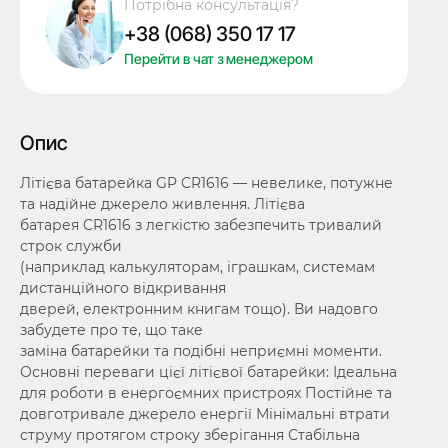
Потрібна консультація?
3V
+38 (068) 350 17 17
кількість
Перейти в чат з менеджером
Опис
Літієва батарейка GP CR1616 — невелике, потужне
та надійне джерело живлення. Літієва
батарея CR1616 з легкістю забезпечить тривалий
строк служби
(наприклад калькуляторам, іграшкам, системам
дистанційного відкривання
дверей, електронним книгам тощо). Ви надовго
забудете про те, що таке
заміна батарейки та подібні неприємні моменти.
Основні переваги цієї літієвої батарейки: Ідеальна
для роботи в енергоємних пристроях Постійне та
довготривале джерело енергії Мінімальні втрати
струму протягом строку зберігання Стабільна