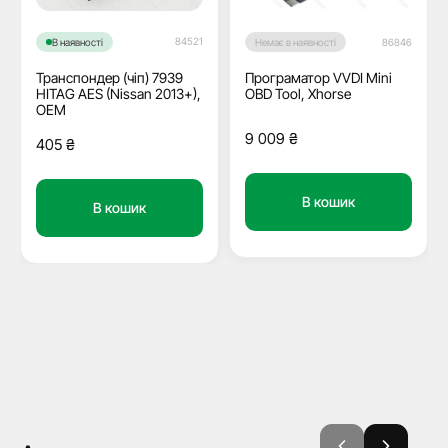
84521
В наявності
Немає в наявності
86846
Транспондер (чіп) 7939
Програматор VVDI Mini
HITAG AES (Nissan 2013+),
OBD Tool, Xhorse
OEM
9 009
₴
405
₴
В кошик
В кошик