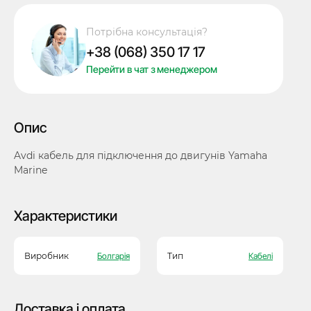
connection
with
Потрібна консультація?
Yamaha
+38 (068) 350 17 17
Marine
Engines
Перейти в чат з менеджером
для
програматора
AVDI,
Опис
ABRITES
кількість
Avdi кабель для підключення до двигунів Yamaha
Marine
Характеристики
Виробник
Болгарія
Тип
Кабелі
Доставка і оплата