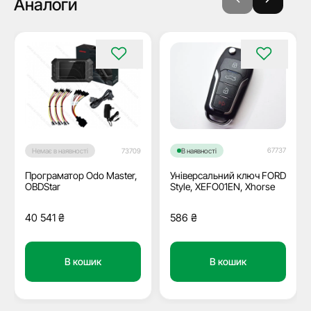
Аналоги
67737
Немає в наявності
73709
В наявності
Програматор Odo Master,
Універсальний ключ FORD
OBDStar
Style, XEFO01EN, Xhorse
40 541
₴
586
₴
В кошик
В кошик