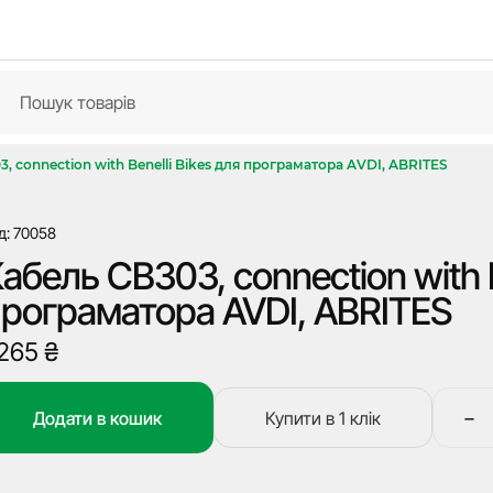
, connection with Benelli Bikes для програматора AVDI, ABRITES
д: 70058
абель CB303, connection with B
рограматора AVDI, ABRITES
 265
₴
−
Додати в кошик
Купити в 1 клік