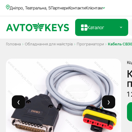
Дніпро, Театральна, 5
Партнери
Контакти
Клієнтам
Каталог
Головна
Обладнання для майстрів
Програматори
Кабель CB303
Ко
К
п
1