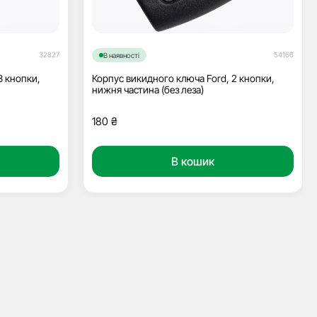
32827
54166
В наявності
3 кнопки,
Корпус викидного ключа Ford, 2 кнопки,
нижня частина (без леза)
180
₴
В кошик