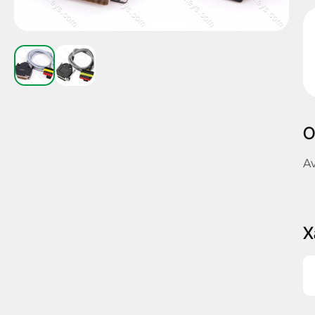
О
A
Х