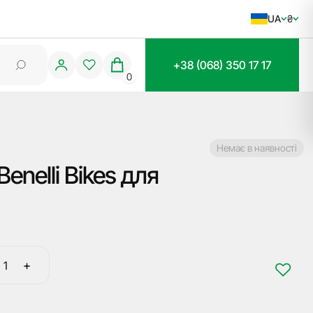
UA
₴
+38 (068) 350 17 17
0
Немає в наявності
enelli Bikes для
+
Кабель
CB303,
connection