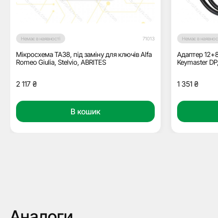
Немає в наявності
71013
Немає в наявнос
Мікросхема TA38, під заміну для ключів Alfa
Адаптер 12+8
Romeo Giulia, Stelvio, ABRITES
Keymaster DP,
2 117
₴
1 351
₴
В кошик
Аналоги