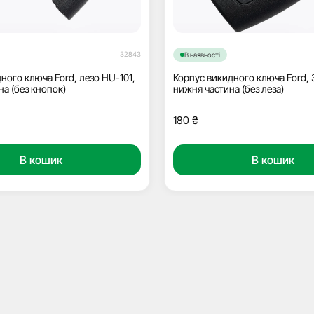
32843
В наявності
ного ключа Ford, лезо HU-101,
Корпус викидного ключа Ford, 
на (без кнопок)
нижня частина (без леза)
180
₴
В кошик
В кошик