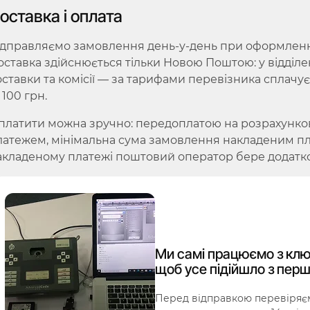
оставка і оплата
ідправляємо замовлення день-у-день при оформленні 
оставка здійснюється тільки Новою Поштою: у відділе
оставки та комісії — за тарифами перевізника сплачу
 100 грн.
платити можна зручно: передоплатою на розрахунко
латежем, мінімальна сума замовлення накладеним плат
акладеному платежі поштовий оператор бере додатко
Ми самі працюємо з клю
щоб усе підійшло з перш
Перед відправкою перевіряєм