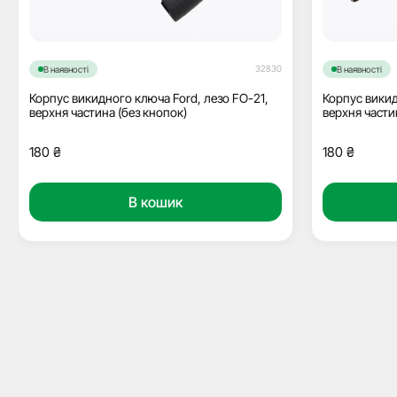
32830
В наявності
В наявності
Корпус викидного ключа Ford, лезо FO-21,
Корпус викид
верхня частина (без кнопок)
верхня части
180
₴
180
₴
В кошик