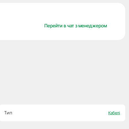
with
Benelli
Bikes
Перейти в чат з менеджером
для
програматора
AVDI,
ABRITES
кількість
Тип
Кабелі