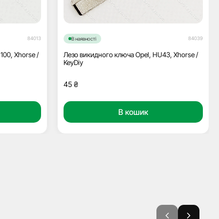
84013
84039
В наявності
00, Xhorse /
Лезо викидного ключа Opel, HU43, Xhorse /
KeyDiy
45
₴
В кошик