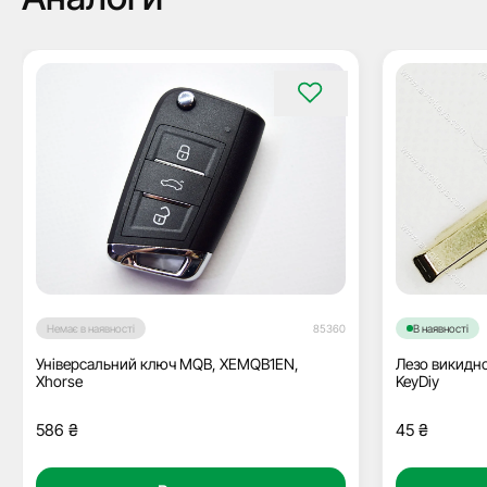
Немає в наявності
85360
В наявності
Універсальний ключ MQB, XEMQB1EN,
Лезо викидно
Xhorse
KeyDiy
586
₴
45
₴