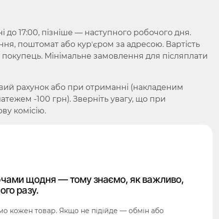
до 17:00, пізніше — наступного робочого дня.
ння, поштомат або курʼєром за адресою. Вартість
є покупець. Мінімальне замовлення для післяплати
вий рахунок або при отриманні (накладеним
ежем -100 грн). Зверніть увагу, що при
ву комісію.
чами щодня — тому знаємо, як важливо,
ого разу.
о кожен товар. Якщо не підійде — обмін або