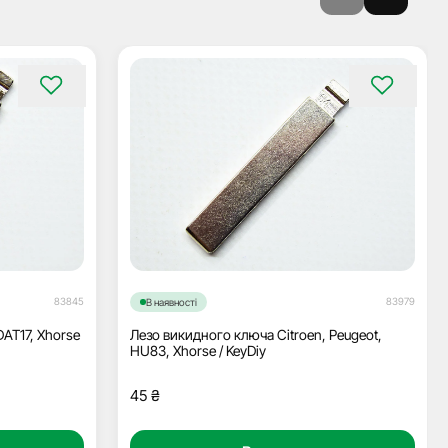
83845
83979
В наявності
AT17, Xhorse
Лезо викидного ключа Citroen, Peugeot,
HU83, Xhorse / KeyDiy
45
₴