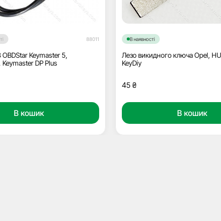
ті
88011
В наявності
 OBDStar Keymaster 5,
Лезо викидного ключа Opel, HU1
 Keymaster DP Plus
KeyDiy
45
₴
В кошик
В кошик