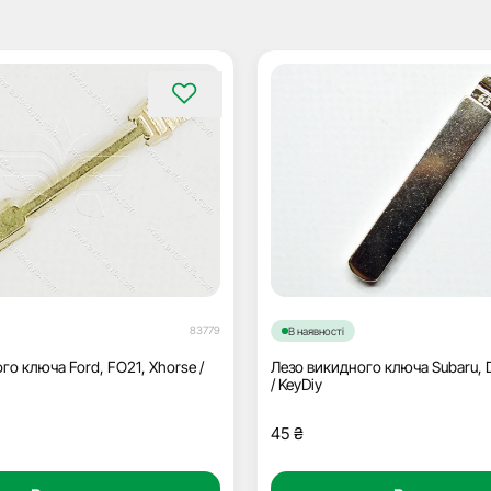
83779
В наявності
го ключа Ford, FO21, Xhorse /
Лезо викидного ключа Subaru, D
/ KeyDiy
45
₴