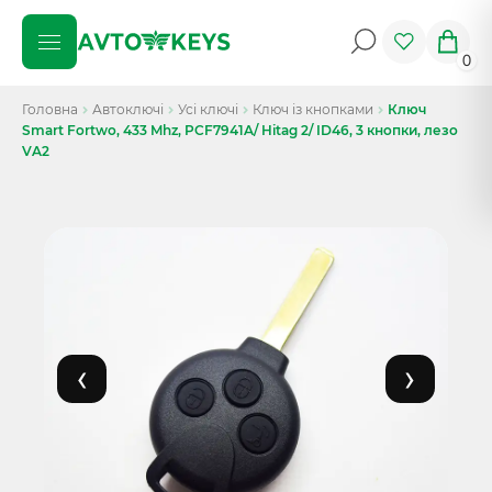
0
Головна
Автоключі
Усі ключі
Ключ із кнопками
Ключ
Smart Fortwo, 433 Mhz, PCF7941A/ Hitag 2/ ID46, 3 кнопки, лезо
VA2