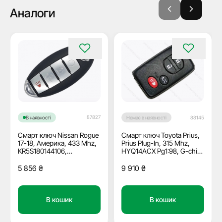
Аналоги
87827
В наявності
Немає в наявності
88145
Смарт ключ Nissan Rogue
Смарт ключ Toyota Prius,
17-18, Америка, 433 Mhz,
Prius Plug-In, 315 Mhz,
KR5S180144106,
HYQ14ACX Pg1:98, G-chip,
PCF7953M/ Hitag Aes/
3+1 кнопки
ID4A, 3+1 кнопки, OEM
5 856
₴
9 910
₴
В кошик
В кошик