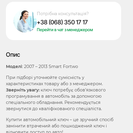
Fortwo,
433
Потрібна консультація?
Mhz,
+38 (068) 350 17 17
PCF7941A/
Hitag
Перейти в чат з менеджером
2/
ID46,
3
Опис
кнопки,
лезо
Моделі
: 2007 – 2013 Smart Fortwo
VA2
кількість
При підборі уточнюйте сумісність у
характеристиках товару або з менеджером.
Зверніть увагу:
ключ потребує обов’язкового
програмування в автомобіль за допомогою
спеціального обладнання. Рекомендується
звернутися до кваліфікованого спеціаліста.
Купити автомобільний ключ – це зручний спосіб
замінити втрачений або пошкоджений ключ і
відновити доступ до авто!