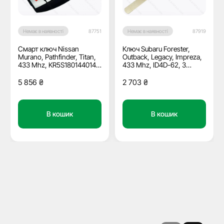
Немає в наявності
87751
Немає в наявності
87919
Смарт ключ Nissan
Ключ Subaru Forester,
Murano, Pathfinder, Titan,
Outback, Legacy, Impreza,
433 Mhz, KR5S180144014,
433 Mhz, ID4D-62, 3
PCF7953M/ Hitag Aes/
кнопки, лезо DAT17
ID4A, 3+1 кнопки, OEM
5 856
₴
2 703
₴
В кошик
В кошик