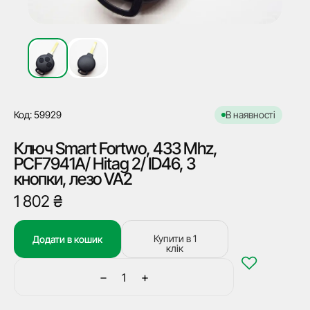
Код: 59929
В наявності
Ключ Smart Fortwo, 433 Mhz,
PCF7941A/ Hitag 2/ ID46, 3
кнопки, лезо VA2
1 802
₴
Купити в 1
Додати в кошик
клік
−
+
Ключ
Smart