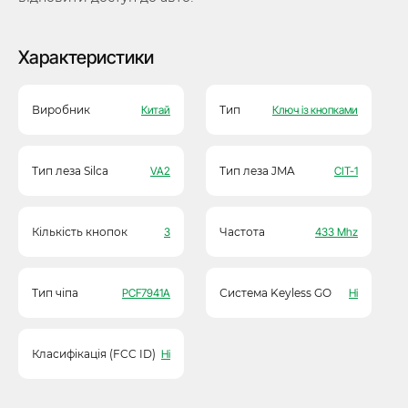
Характеристики
Виробник
Китай
Тип
Ключ із кнопками
Тип леза Silca
VA2
Тип леза JMA
CIT-1
Кількість кнопок
3
Частота
433 Mhz
Тип чіпа
PCF7941A
Система Keyless GO
Ні
Класифікація (FCC ID)
Ні