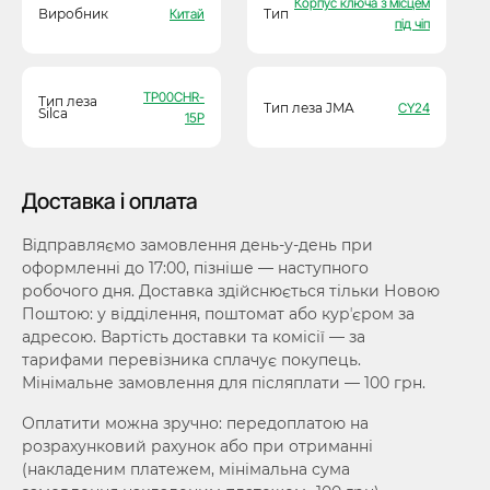
Корпус ключа з місцем
Виробник
Китай
Тип
під чіп
TP00CHR-
Тип леза
Тип леза JMA
CY24
Silca
15P
Доставка і оплата
Відправляємо замовлення день-у-день при
оформленні до 17:00, пізніше — наступного
робочого дня. Доставка здійснюється тільки Новою
Поштою: у відділення, поштомат або курʼєром за
адресою. Вартість доставки та комісії — за
тарифами перевізника сплачує покупець.
Мінімальне замовлення для післяплати — 100 грн.
Оплатити можна зручно: передоплатою на
розрахунковий рахунок або при отриманні
(накладеним платежем, мінімальна сума