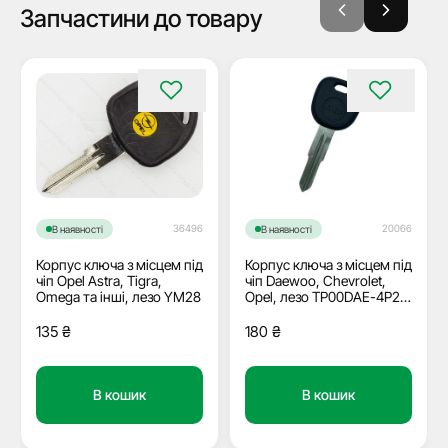
Запчастини до товару
36496
20066
В наявності
В наявності
Корпус ключа з місцем під
Корпус ключа з місцем під
чіп Opel Astra, Tigra,
чіп Daewoo, Chevrolet,
Omega та інші, лезо YM28
Opel, лезо TP00DAE-4P2
JMA
135
₴
180
₴
В кошик
В кошик