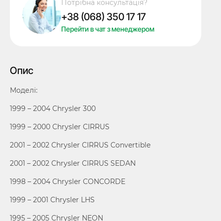
Потрібна консультація?
під
+38 (068) 350 17 17
чіп
Chrysler,
Перейти в чат з менеджером
лезо
CY24,
з
Опис
лого
кількість
Моделі:
1999 – 2004 Chrysler 300
1999 – 2000 Chrysler CIRRUS
2001 – 2002 Chrysler CIRRUS Convertible
2001 – 2002 Chrysler CIRRUS SEDAN
1998 – 2004 Chrysler CONCORDE
1999 – 2001 Chrysler LHS
1995 – 2005 Chrysler NEON