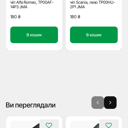
чіп Alfa Romeo, TP00AF-
чіп Scania, лезо TP00HU-
14P3 JMA
2P1 JMA
180
₴
180
₴
В кошик
В кошик
Ви переглядали