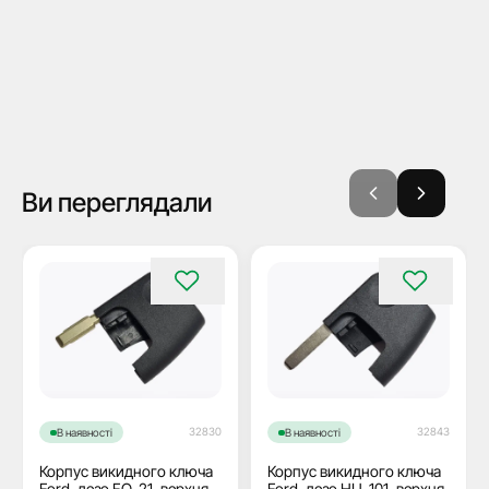
Ви переглядали
32830
32843
В наявності
В наявності
Корпус викидного ключа
Корпус викидного ключа
Ford, лезо FO-21, верхня
Ford, лезо HU-101, верхня