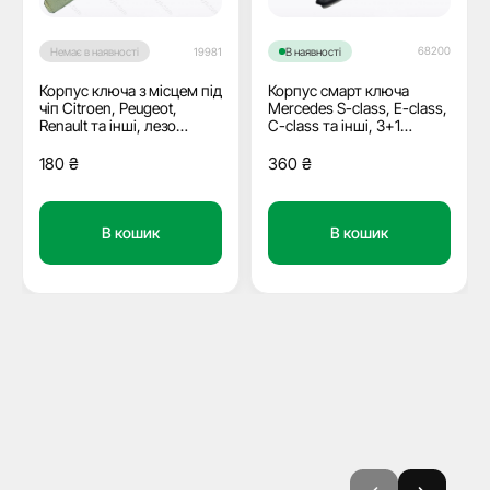
68200
Немає в наявності
19981
В наявності
Корпус ключа з місцем під
Корпус смарт ключа
чіп Citroen, Peugeot,
Mercedes S-class, E-class,
Renault та інші, лезо
C-class та інші, 3+1
TP00CIT-1P JMA
кнопки, лого
180
₴
360
₴
В кошик
В кошик