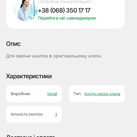
Потрібна консультація?
Lexus,
+38 (068) 350 17 17
3
кнопки
Перейти в чат з менеджером
кількість
Опис
Для заміни кнопок в оригінальному ключі.
Характеристики
Виробник
Китай
Тип
Корпус кнопок ключа
Кількість кнопок
3