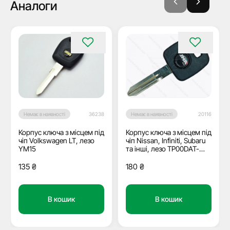
Аналоги
Немає в наявності
36238
Немає в наявності
20116
Корпус ключа з місцем під
Корпус ключа з місцем під
чіп Volkswagen LT, лезо
чіп Nissan, Infiniti, Subaru
YM15
та інші, лезо TP00DAT-
15P2 JMA
135
₴
180
₴
В кошик
В кошик