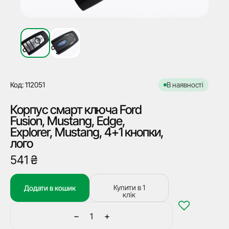
Код: 112051
В наявності
Корпус смарт ключа Ford
Fusion, Mustang, Edge,
Explorer, Mustang, 4+1 кнопки,
лого
541
₴
Купити в 1
Додати в кошик
клік
−
+
Корпус