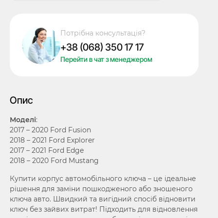
смарт
ключа
Ford
Потрібна консультація?
Fusion,
+38 (068) 350 17 17
Mustang,
Edge,
Перейти в чат з менеджером
Explorer,
Mustang,
4+1
Опис
кнопки,
лого
Моделі
:
кількість
2017 – 2020 Ford Fusion
2018 – 2021 Ford Explorer
2017 – 2021 Ford Edge
2018 – 2020 Ford Mustang
Купити корпус автомобільного ключа – це ідеальне
рішення для заміни пошкодженого або зношеного
ключа авто. Швидкий та вигідний спосіб відновити
ключ без зайвих витрат! Підходить для відновлення