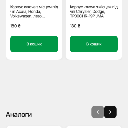
Корпус ключа з місцем під
Корпус ключа з місцем під
чіп Acura, Honda,
чіп Chrysler, Dodge,
Volkswagen, лезо
TP00CHR-19P JMA
TP00HOND-31P JMA
180
₴
180
₴
В кошик
В кошик
Аналоги