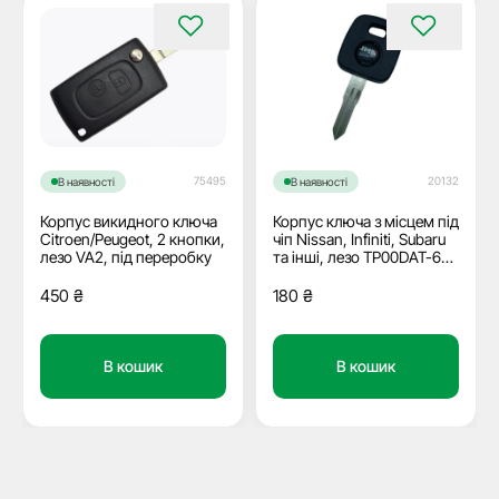
75495
20132
В наявності
В наявності
Корпус викидного ключа
Корпус ключа з місцем під
Citroen/Peugeot, 2 кнопки,
чіп Nissan, Infiniti, Subaru
лезо VA2, під переробку
та інші, лезо TP00DAT-6P2
JMA
450
₴
180
₴
В кошик
В кошик