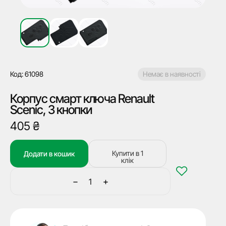
Код: 61098
Немає в наявності
Корпус смарт ключа Renault
Scenic, 3 кнопки
405
₴
Купити в 1
Додати в кошик
клік
−
+
Корпус
смарт
ключа
Renault