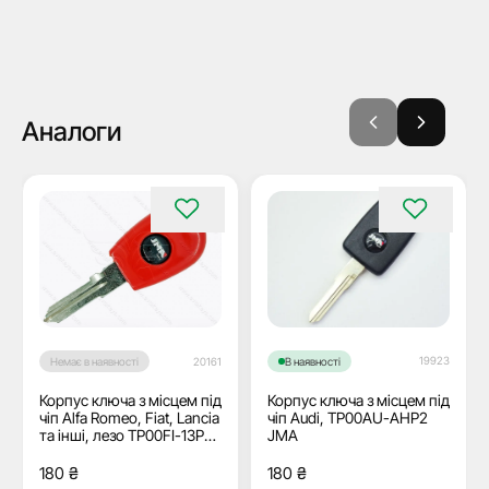
Аналоги
19923
Немає в наявності
20161
В наявності
Корпус ключа з місцем під
Корпус ключа з місцем під
чіп Alfa Romeo, Fiat, Lancia
чіп Audi, TP00AU-AHP2
та інші, лезо TP00FI-13P3
JMA
JMA
180
₴
180
₴