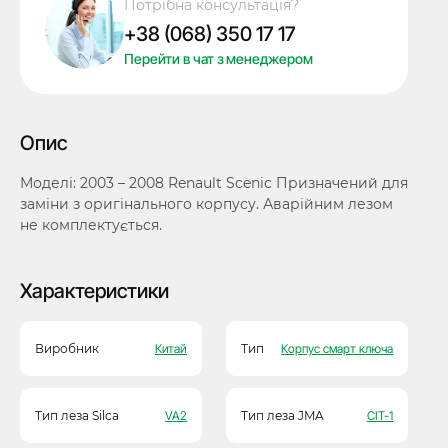
Потрібна консультація?
Scenic,
+38 (068) 350 17 17
3
кнопки
Перейти в чат з менеджером
кількість
Опис
Моделі: 2003 – 2008 Renault Scenic Призначений для
заміни з оригінального корпусу. Аварійним лезом
не комплектується.
Характеристики
Виробник
Китай
Тип
Корпус смарт ключа
Тип леза Silca
VA2
Тип леза JMA
CIT-1