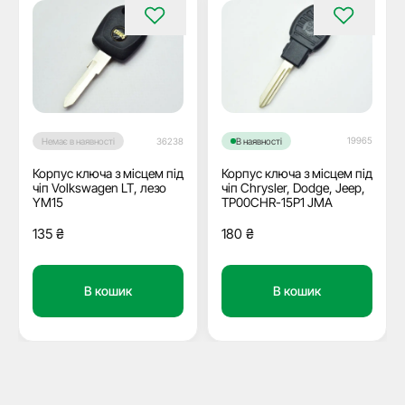
19965
Немає в наявності
36238
В наявності
Корпус ключа з місцем під
Корпус ключа з місцем під
чіп Volkswagen LT, лезо
чіп Chrysler, Dodge, Jeep,
YM15
TP00CHR-15P1 JMA
135
₴
180
₴
В кошик
В кошик