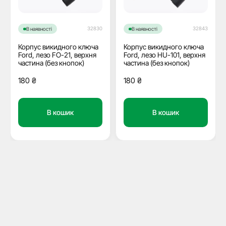
32830
32843
В наявності
В наявності
Корпус викидного ключа
Корпус викидного ключа
Ford, лезо FO-21, верхня
Ford, лезо HU-101, верхня
частина (без кнопок)
частина (без кнопок)
180
₴
180
₴
В кошик
В кошик