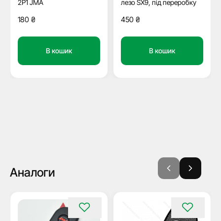
2P1 JMA
лезо SX9, під переробку
180
₴
450
₴
В кошик
В кошик
Аналоги