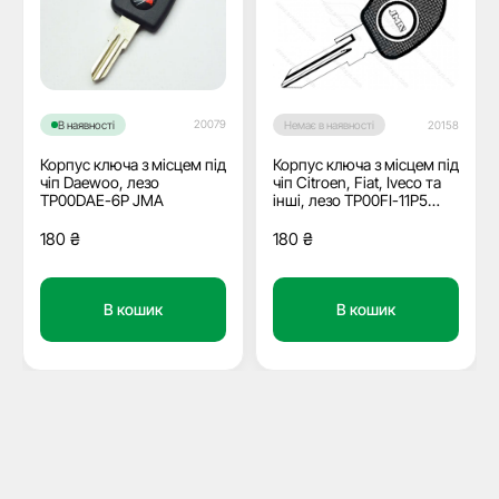
20079
В наявності
Немає в наявності
20158
Корпус ключа з місцем під
Корпус ключа з місцем під
чіп Daewoo, лезо
чіп Citroen, Fiat, Iveco та
TP00DAE-6P JMA
інші, лезо TP00FI-11P5
JMA
180
₴
180
₴
В кошик
В кошик