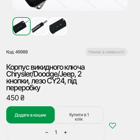
Код: 49988
Немає в наявності
Корпус викидного ключа
Chrysler/Doodge/Jeep, 2
кнопки, лезо CY24, під
переробку
450
₴
Купити в 1
Додати в кошик
клік
−
+
Корпус