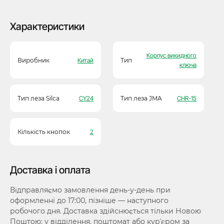
Характеристики
Корпус викидного
Виробник
Китай
Тип
ключа
Тип леза Silca
CY24
Тип леза JMA
CHR-15
Кількість кнопок
2
Доставка і оплата
Відправляємо замовлення день-у-день при
оформленні до 17:00, пізніше — наступного
робочого дня. Доставка здійснюється тільки Новою
Поштою: у відділення, поштомат або курʼєром за