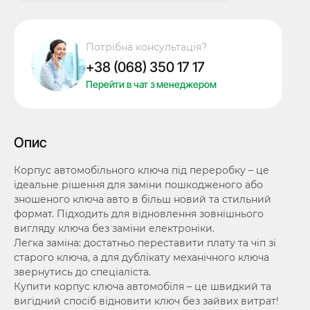
викидного
ключа
Chrysler/Doodge/Jeep,
Потрібна консультація?
2
+38 (068) 350 17 17
кнопки,
лезо
Перейти в чат з менеджером
CY24,
під
переробку
Опис
кількість
Корпус автомобільного ключа під переробку – це
ідеальне рішення для заміни пошкодженого або
зношеного ключа авто в більш новий та стильний
формат. Підходить для відновлення зовнішнього
вигляду ключа без заміни електроніки.
Легка заміна: достатньо переставити плату та чіп зі
старого ключа, а для дублікату механічного ключа
звернутись до спеціаліста.
Купити корпус ключа автомобіля – це швидкий та
вигідний спосіб відновити ключ без зайвих витрат!