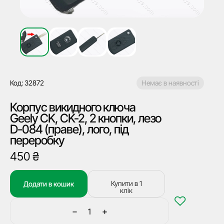
Код: 32872
Немає в наявності
Корпус викидного ключа
Geely CK, CK-2, 2 кнопки, лезо
D-084 (праве), лого, під
переробку
450
₴
Купити в 1
Додати в кошик
клік
−
+
Корпус