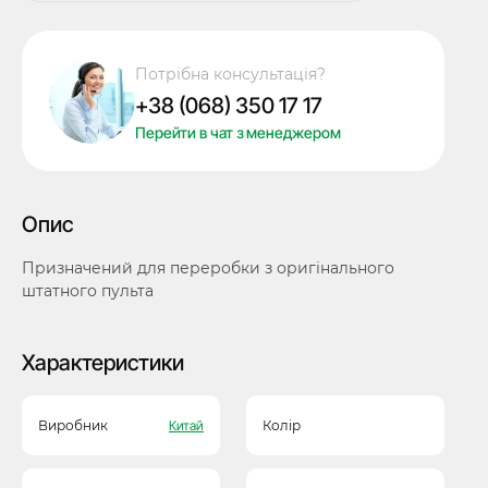
викидного
ключа
Geely
Потрібна консультація?
CK,
+38 (068) 350 17 17
CK-
2,
Перейти в чат з менеджером
2
кнопки,
лезо
Опис
D-
084
Призначений для переробки з оригінального
(праве),
штатного пульта
лого,
під
переробку
Характеристики
кількість
Виробник
Китай
Колір