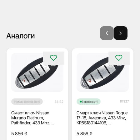
Аналоги
87827
Немає в наявності
88132
В наявності
Смарт ключ Nissan
Смарт ключ Nissan Rogue
Murano Platinum,
17-18, Америка, 433 Mhz,
Pathfinder, 433 Mhz,
KR5S180144106,
KR5S180144014,
PCF7953M/ Hitag Aes/
PCF7953M/ Hitag Aes/
ID4A, 3+1 кнопки, OEM
5 856
₴
5 856
₴
ID4A, 4+1 кнопки, OEM