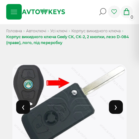
0
Головна
Автоключі
Усі ключі
Корпус викидного ключа
Корпус викидного ключа Geely CK, CK-2, 2 кнопки, лезо D-084
(праве), лого, під переробку