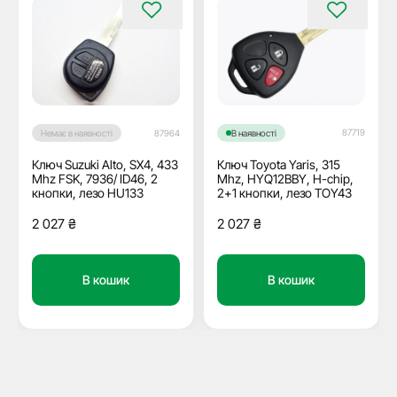
87719
Немає в наявності
87964
В наявності
Ключ Suzuki Alto, SX4, 433
Ключ Toyota Yaris, 315
Mhz FSK, 7936/ ID46, 2
Mhz, HYQ12BBY, H-chip,
кнопки, лезо HU133
2+1 кнопки, лезо TOY43
2 027
₴
2 027
₴
В кошик
В кошик