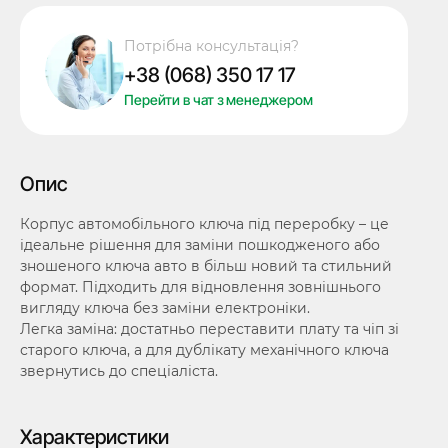
ключа
Toyota
Потрібна консультація?
Rav
+38 (068) 350 17 17
4,
2
Перейти в чат з менеджером
кнопки,
лезо
TOY43,
Опис
під
переробку
Корпус автомобільного ключа під переробку – це
кількість
ідеальне рішення для заміни пошкодженого або
зношеного ключа авто в більш новий та стильний
формат. Підходить для відновлення зовнішнього
вигляду ключа без заміни електроніки.
Легка заміна: достатньо переставити плату та чіп зі
старого ключа, а для дублікату механічного ключа
звернутись до спеціаліста.
Характеристики