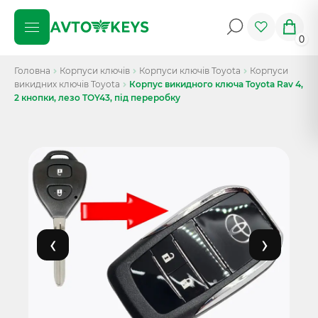
0
Головна
Корпуси ключів
Корпуси ключів Toyota
Корпуси
викидних ключів Toyota
Корпус викидного ключа Toyota Rav 4,
2 кнопки, лезо TOY43, під переробку