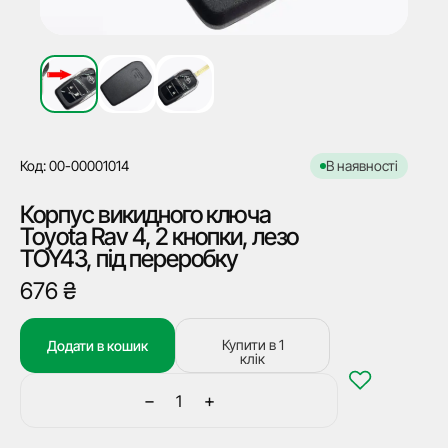
Код: 00-00001014
В наявності
Корпус викидного ключа
Toyota Rav 4, 2 кнопки, лезо
TOY43, під переробку
676
₴
Купити в 1
Додати в кошик
клік
−
+
Корпус
викидного