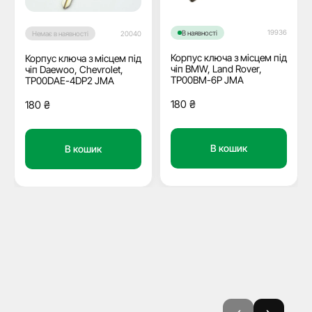
19936
В наявності
Немає в наявності
20040
Корпус ключа з місцем під
Корпус ключа з місцем під
чіп BMW, Land Rover,
чіп Daewoo, Chevrolet,
TP00BM-6P JMA
TP00DAE-4DP2 JMA
180
₴
180
₴
В кошик
В кошик