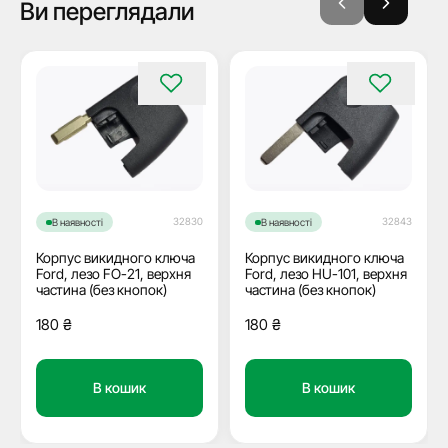
Ви переглядали
32830
32843
В наявності
В наявності
Корпус викидного ключа
Корпус викидного ключа
Ford, лезо FO-21, верхня
Ford, лезо HU-101, верхня
частина (без кнопок)
частина (без кнопок)
180
₴
180
₴
В кошик
В кошик