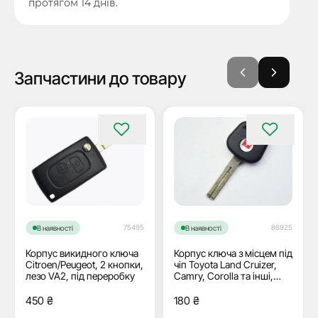
протягом 14 днів.
Запчастини до товару
75495
86925
В наявності
В наявності
Корпус викидного ключа
Корпус ключа з місцем під
Citroen/Peugeot, 2 кнопки,
чіп Toyota Land Cruizer,
лезо VA2, під переробку
Camry, Corolla та інші,
лезо TOY48
450
₴
180
₴