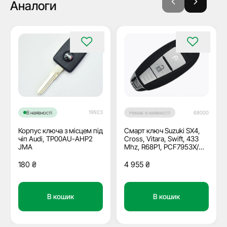
Аналоги
19923
В наявності
Немає в наявності
68000
Корпус ключа з місцем під
Смарт ключ Suzuki SX4,
чіп Audi, TP00AU-AHP2
Cross, Vitara, Swift, 433
JMA
Mhz, R68P1, PCF7953X/
Hitag 3/ ID47, 2 кнопки
180
₴
4 955
₴
В кошик
В кошик