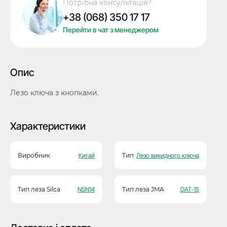
Потрібна консультація?
Nissan,
+38 (068) 350 17 17
NSN14,
тип
Перейти в чат з менеджером
2
кількість
Опис
Лезо ключа з кнопками.
Характеристики
Виробник
Китай
Тип
Лезо викидного ключа
Тип леза Silca
NSN14
Тип леза JMA
DAT-15