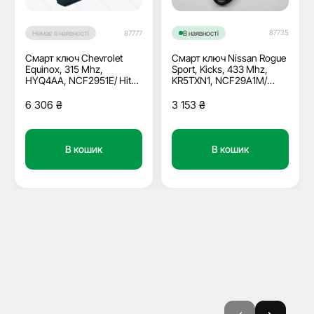
87735
Немає в наявності
87777
В наявності
Смарт ключ Chevrolet
Смарт ключ Nissan Rogue
Equinox, 315 Mhz,
Sport, Kicks, 433 Mhz,
HYQ4AA, NCF2951E/ Hitag
KR5TXN1, NCF29A1M/
2/ PCF7937E, 4+1 кнопки
Hitag Aes/ ID4A, 2+1
кнопки
6 306
₴
3 153
₴
В кошик
В кошик