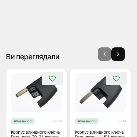
Ви переглядали
32830
32843
В наявності
В наявності
Корпус викидного ключа
Корпус викидного ключа
Ford, лезо FO-21, верхня
Ford, лезо HU-101, верхня