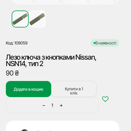
Код: 109059
В наявності
Лезо ключа з кнопками Nissan,
NSN14, тип 2
90
₴
Купити в 1
Додати в кошик
клік
−
+
Лезо
ключа
з
кнопками