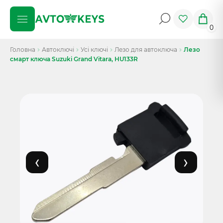
0
Головна
Автоключі
Усі ключі
Лезо для автоключа
Лезо
смарт ключа Suzuki Grand Vitara, HU133R