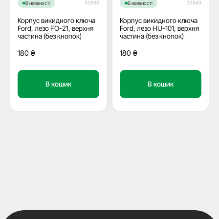
32830
32843
В наявності
В наявності
Корпус викидного ключа
Корпус викидного ключа
Ford, лезо FO-21, верхня
Ford, лезо HU-101, верхня
частина (без кнопок)
частина (без кнопок)
180
₴
180
₴
В кошик
В кошик