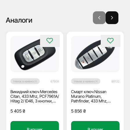
Аналоги
Немає в наявності
67908
Немає в наявності
88132
Викидний ключ Mercedes
Смарт ключ Nissan
Citan, 433 Mhz, PCF7961A/
Murano Platinum,
Hitag 2/ ID46, 3 кнопки,
Pathfinder, 433 Mhz,
лезо VA2, ОЕМ
KR5S180144014,
PCF7953M/ Hitag Aes/
5 405
₴
5 856
₴
ID4A, 4+1 кнопки, OEM
В кошик
В кошик