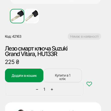
Код: 42163
Немає в наявності
Лезо смарт ключа Suzuki
Grand Vitara, HU133R
225
₴
Купити в 1
Додати в кошик
клік
−
+
Лезо
смарт
ключа
Suzuki