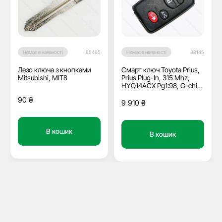
Немає в наявності
85465
Немає в наявності
88145
Лезо ключа з кнопками
Смарт ключ Toyota Prius,
Mitsubishi, MIT8
Prius Plug-In, 315 Mhz,
HYQ14ACX Pg1:98, G-chip,
3+1 кнопки
90
₴
9 910
₴
В кошик
В кошик