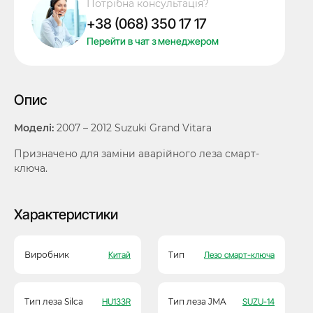
Потрібна консультація?
Grand
+38 (068) 350 17 17
Vitara,
HU133R
Перейти в чат з менеджером
кількість
Опис
Моделі:
2007 – 2012 Suzuki Grand Vitara
Призначено для заміни аварійного леза смарт-
ключа.
Характеристики
Виробник
Китай
Тип
Лезо смарт-ключа
Тип леза Silca
HU133R
Тип леза JMA
SUZU-14