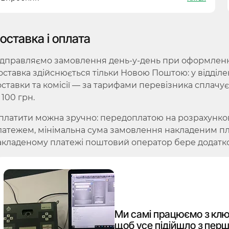
оставка і оплата
ідправляємо замовлення день-у-день при оформленні 
оставка здійснюється тільки Новою Поштою: у відділе
оставки та комісії — за тарифами перевізника сплачу
 100 грн.
платити можна зручно: передоплатою на розрахунко
латежем, мінімальна сума замовлення накладеним плат
акладеному платежі поштовий оператор бере додатко
Ми самі працюємо з клю
щоб усе підійшло з перш