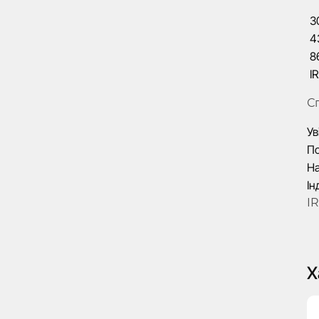
3
4
8
IR
С
Ув
По
На
Ін
I
Х