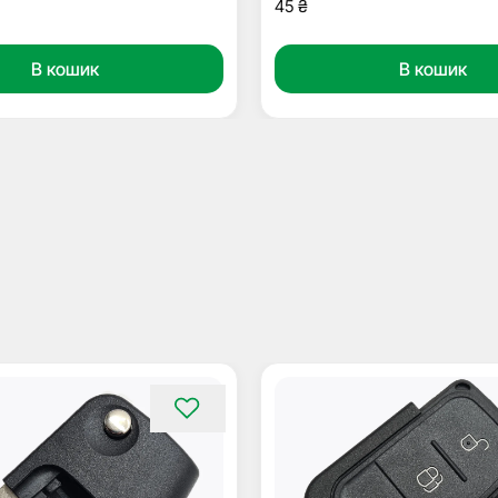
45
₴
В кошик
В кошик