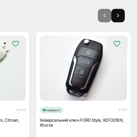
83953
67737
В наявності
, Citroen,
Універсальний ключ FORD Style, XEFO01EN,
Xhorse