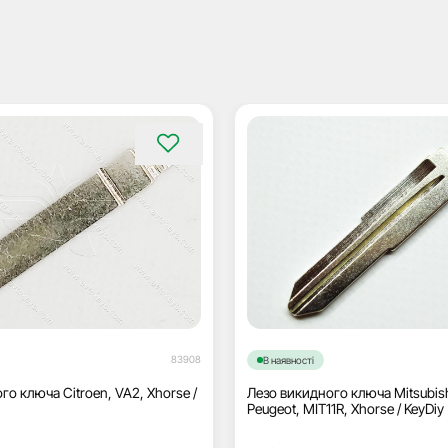
83908
В наявності
го ключа Citroen, VA2, Xhorse /
Лезо викидного ключа Mitsubishi
Peugeot, MIT11R, Xhorse / KeyDiy