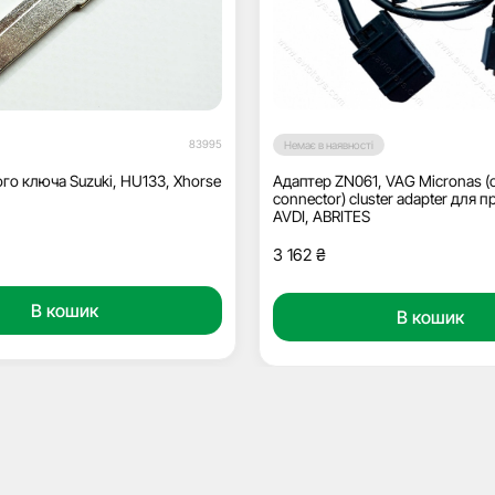
83995
Немає в наявності
го ключа Suzuki, HU133, Xhorse
Адаптер ZN061, VAG Micronas (o
connector) cluster adapter для 
AVDI, ABRITES
3 162
₴
В кошик
В кошик