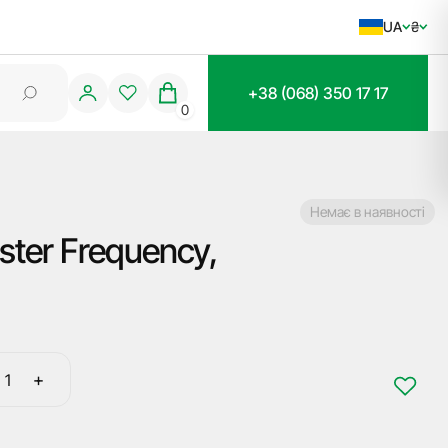
UA
₴
+38 (068) 350 17 17
0
Немає в наявності
ter Frequency,
+
Програматор
RT100,
Remote