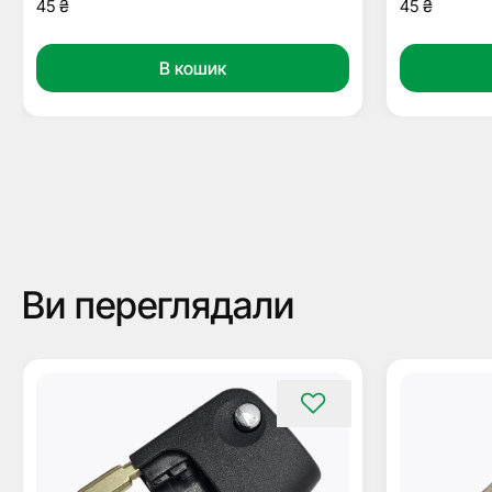
45
₴
45
₴
В кошик
Ви переглядали