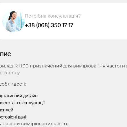
Потрібна консультація?
+38 (068) 350 17 17
пис
рилад RT100 призначений для вимірювання частоти р
requency.
собливості:
ртативний дизайн
остота в експлуатації
исплей
стовірні дані
іапазони вимірюваних частот: