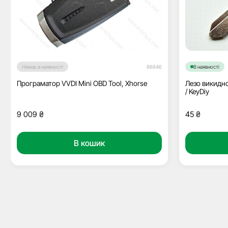
Немає в наявності
86846
В наявності
Програматор VVDI Mini OBD Tool, Xhorse
Лезо викидно
/ KeyDiy
9 009
₴
45
₴
В кошик