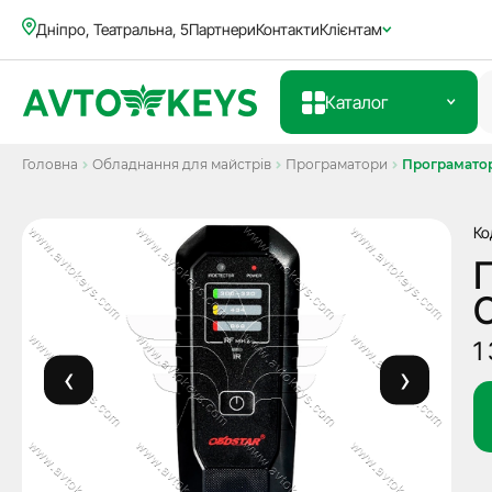
Дніпро, Театральна, 5
Партнери
Контакти
Клієнтам
Каталог
Головна
Обладнання для майстрів
Програматори
Програматор 
Ко
П
1