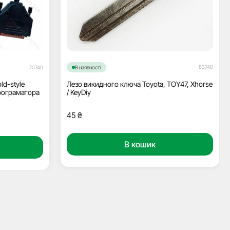
83740
70740
В наявності
ld-style
Лезо викидного ключа Toyota, TOY47, Xhorse
програматора
/ KeyDiy
45
₴
В кошик