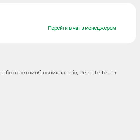
Tester
Frequency,
OBDStar
Перейти в чат з менеджером
кількість
оботи автомобільних ключів, Remote Tester