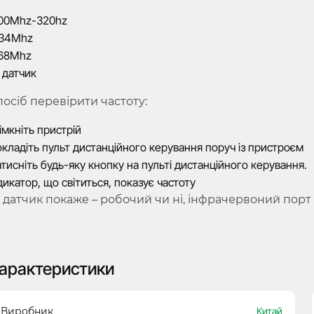
00Mhz-320hz
34Mhz
68Mhz
 датчик
посіб перевірити частоту:
імкніть пристрій
кладіть пульт дистанційного керування поруч із пристроєм
тисніть будь-яку кнопку на пульті дистанційного керування.
дикатор, що світиться, показує частоту
R датчик покаже – робочий чи ні, інфрачервоний порт
арактеристики
Виробник
Китай