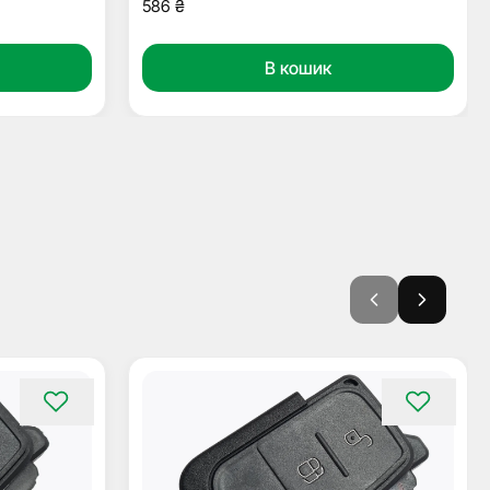
586
₴
В кошик