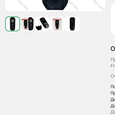
О
П
F
О
По
Пр
Д
До
Д