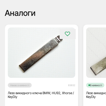
Аналоги
Немає в наявності
83832
В наявності
Лезо викидного ключа BMW, HU92, Xhorse /
Лезо викидно
KeyDiy
KeyDiy