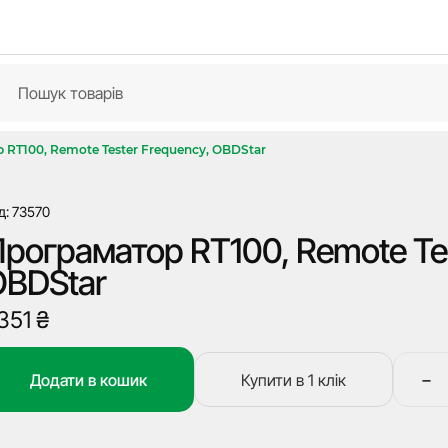
RT100, Remote Tester Frequency, OBDStar
д: 73570
рограматор RT100, Remote Tes
OBDStar
 351
₴
−
Додати в кошик
Купити в 1 клік